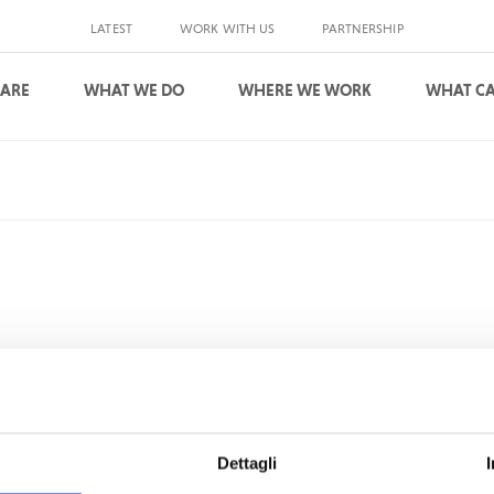
LATEST
WORK WITH US
PARTNERSHIP
 ARE
WHAT WE DO
WHERE WE WORK
WHAT CA
S
ponibile sul server.
Dettagli
rore di digitazione, probabilmente avete memorizzato in