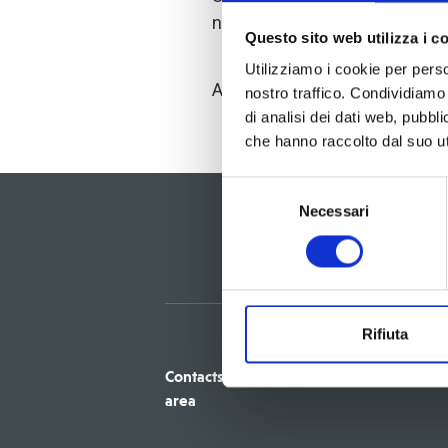
nostro sito un link non più esi
Questo sito web utilizza i c
Utilizziamo i cookie per perso
Abbiamo rilevato questo errore
nostro traffico. Condividiamo 
di analisi dei dati web, pubbl
che hanno raccolto dal suo uti
Selezione
Necessari
del
consenso
Rifiuta
Contacts
Our Offices
Tenders
area