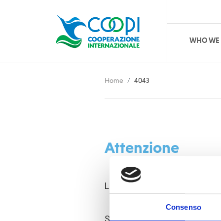
WHO WE
Home
4043
Attenzione
L'indirizzo richiesto non è dis
Consenso
Se non è stato commesso un er