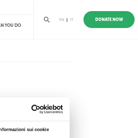
DONATE NOW
EN
|
IT
N YOU DO
earch
Informazioni sui cookie
 una precedente visita al