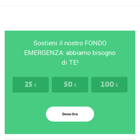
Sostieni il nostro FONDO
EMERGENZA: abbiamo bisogno
di TE!
25
50
100
€
€
€
Dona Ora