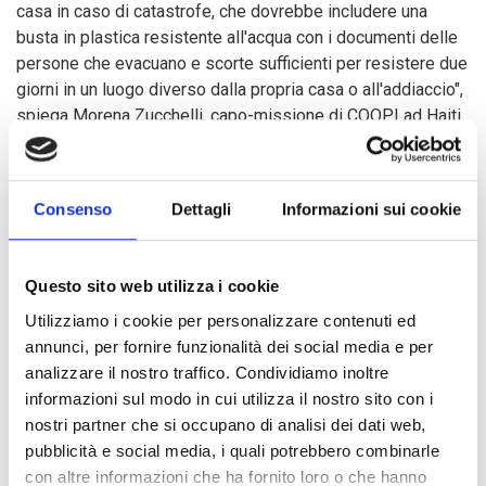
casa in caso di catastrofe, che dovrebbe includere una
busta in plastica resistente all'acqua con i documenti delle
persone che evacuano e scorte sufficienti per resistere due
giorni in un luogo diverso dalla propria casa o all'addiaccio",
spiega Morena Zucchelli, capo-missione di COOPI ad Haiti
ed esperta di DRR.
Consenso
Dettagli
Informazioni sui cookie
A maggio 2015, più di 1800 beneficiari, previsti dal progetto
indicato, (tra cui le famiglie partecipanti al concorso) sono
state formate sul piano d'urgenza familiare (PUF), un
Questo sito web utilizza i cookie
semplice ed efficace strumento informativo, realizzato dal
CTESP con il concorso di molte ong internazionali e locali e
Utilizziamo i cookie per personalizzare contenuti ed
validato dalla Protezione Civile Nazionale Haitiana per
annunci, per fornire funzionalità dei social media e per
spiegare alle famiglie cosa fare in caso di emergenza, chi
analizzare il nostro traffico. Condividiamo inoltre
chiamare, come eventualmente evacuare e cosa ci deve
informazioni sul modo in cui utilizza il nostro sito con i
essere nel kit di sopravvivenza.
nostri partner che si occupano di analisi dei dati web,
pubblicità e social media, i quali potrebbero combinarle
con altre informazioni che ha fornito loro o che hanno