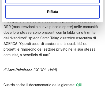
"AGERCA e COOPI preparano piani di evacuazione e
d'urgenza accompagnati da regolari esercizi di simulazione,
Rifiuta
per le imprese private che ne fanno richiesta. Queste, si
impegnano a loro volta a sostenere piccoli progetti sulla
DRR (manutenzioni o nuove piccole opere) nelle comunità
dove loro stesse sono presenti con la fabbrica o tramite
dei rivenditori" spiega Sarah Taluy, direttrice esecutiva di
AGERCA. "Questi accordi assicurano la durabilità dei
progetti e l'impegno del settore privato nella sua stessa
comunità, a beneficio di tutti".
di
Lara Palmisano
(COOPI - Haiti)
Guarda anche il documentario della giornata:
QUI