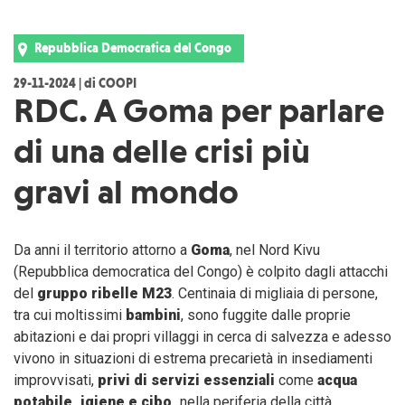
Repubblica Democratica del Congo
29-11-2024 | di COOPI
RDC. A Goma per parlare
di una delle crisi più
gravi al mondo
Da anni il territorio attorno a
Goma
, nel Nord Kivu
(Repubblica democratica del Congo) è colpito dagli attacchi
del
gruppo ribelle M23
. Centinaia di migliaia di persone,
tra cui moltissimi
bambini
, sono fuggite dalle proprie
abitazioni e dai propri villaggi in cerca di salvezza e adesso
vivono in situazioni di estrema precarietà in insediamenti
improvvisati,
privi di servizi essenziali
come
acqua
potabile, igiene e cibo,
nella periferia della città.