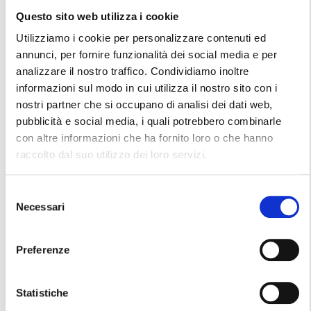
Questo sito web utilizza i cookie
Dal
1977
, COOPI è attiva in
Repubblica Democratica del
Utilizziamo i cookie per personalizzare contenuti ed
Congo
, dove ha acquisito una profonda conoscenza del
annunci, per fornire funzionalità dei social media e per
contesto locale, concentrandosi su attività di
protezione
,
analizzare il nostro traffico. Condividiamo inoltre
prevenzione e contrasto alla malnutrizione, oltre alla
informazioni sul modo in cui utilizza il nostro sito con i
promozione della sicurezza alimentare. L'organizzazione
nostri partner che si occupano di analisi dei dati web,
ha sempre posto particolare attenzione a
donne e bambini
pubblicità e social media, i quali potrebbero combinarle
vittime di violenza di genere, reclutamento forzato e altre
con altre informazioni che ha fornito loro o che hanno
gravi violazioni dei diritti umani, offrendo supporto psico-
raccolto dal suo utilizzo dei loro servizi.
sociale, assistenza sanitaria gratuita e promuovendo
progetti di protezione e prevenzione. Inoltre, COOPI si
Selezione
impegna a favorire il
reinserimento scolastico e
Necessari
del
professionale
, aiutando questi bambini e famiglie a
consenso
ricostruire la loro vita e autonomia.
Preferenze
Statistiche