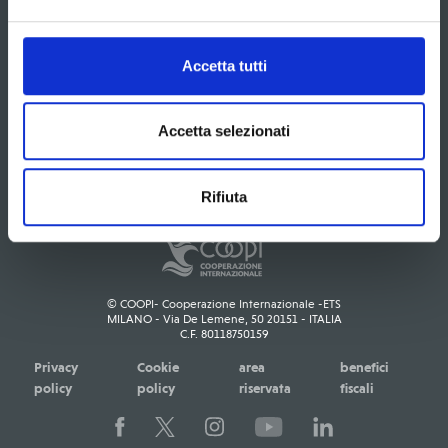
Contatti
Sedi
Gare d'appalto
Documenti
Area stampa
Accetta tutti
Naviga per paese
Accetta selezionati
Rifiuta
© COOPI- Cooperazione Internazionale -ETS
MILANO - Via De Lemene, 50 20151 - ITALIA
C.F. 80118750159
Privacy
Cookie
area
benefici
policy
policy
riservata
fiscali