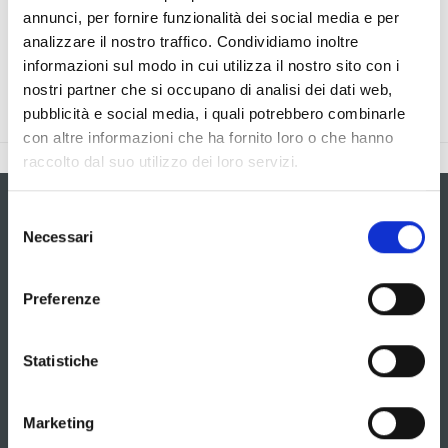
Abbiamo rilevato questo errore e risolveremo quanto prima
annunci, per fornire funzionalità dei social media e per
il problema in caso si tratti di pagina non raggiungibile.
analizzare il nostro traffico. Condividiamo inoltre
informazioni sul modo in cui utilizza il nostro sito con i
nostri partner che si occupano di analisi dei dati web,
pubblicità e social media, i quali potrebbero combinarle
con altre informazioni che ha fornito loro o che hanno
raccolto dal suo utilizzo dei loro servizi.
Selezione
Necessari
del
Resta in contatto
consenso
Preferenze
Statistiche
Ho letto ed accetto le condizioni della privacy
Marketing