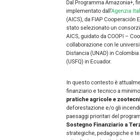
Dal Programma Amazonia+, fina
implementato dall’
Agenzia Ita
(AICS), da FIAP Cooperación E
stato selezionato un consorzio
AICS, guidato da COOPI – Coop
collaborazione con le universi
Distancia (UNAD) in Colombia 
(USFQ) in Ecuador.
In questo contesto è attualme
finanziario e tecnico a minim
pratiche agricole e zootecn
deforestazione e/o gli incendi
paesaggi prioritari del progra
Sostegno Finanziario a Ter
strategiche, pedagogiche e tec