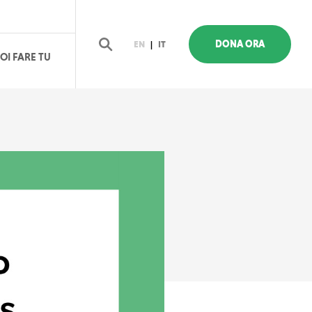
DONA ORA
EN
|
IT
OI FARE TU
Cerca