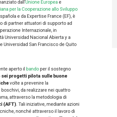
nziato dall’
Unione Europea
e
liana per la Cooperazione allo Sviluppo
spañola e da Expertise France (EF), è
 di partner attuatori di supporto ad
erazione Internazionale, in
tà Universidad Nacional Abierta y a
e Universidad San Francisco de Quito
nte aperto il
bando
per il sostegno
o
sei progetti pilota sulle buone
iche
volte a prevenire la
 boschivi, da realizzare nei quattro
mma, attraverso la metodologia di
zi (AFT)
. Tali iniziative, mediante azioni
niche, nonché attraverso il lavoro di