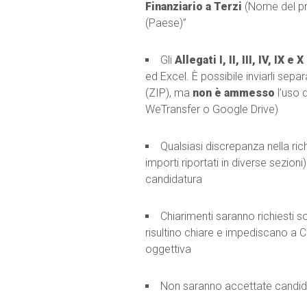
Finanziario a Terzi
(Nome del p
(Paese)”
Gli
Allegati I, II, III, IV, IX e X
ed Excel. È possibile inviarli sep
(ZIP), ma
non è ammesso
l’uso 
WeTransfer o Google Drive)
Qualsiasi discrepanza nella ric
importi riportati in diverse sezioni
candidatura
Chiarimenti saranno richiesti so
risultino chiare e impediscano a 
oggettiva
Non saranno accettate candi