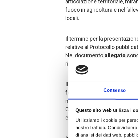
articolazione territoriale, mir
fuoco in agricoltura e nell’all
locali.
Il termine per la presentazio
relative al Protocollo pubblicat
Nel documento
allegato
sono
ricevute nell’ambito di tale p
Il Programma Amazonia+ invita 
Consenso
fondazioni, associazioni, univer
natura speciale presenti nei t
Colombia, Perù, Bolivia ed Ecu
Questo sito web utilizza i c
entro il
12 dicembre 2025
,
Utilizziamo i cookie per perso
nostro traffico. Condividiamo 
di analisi dei dati web, pubbl