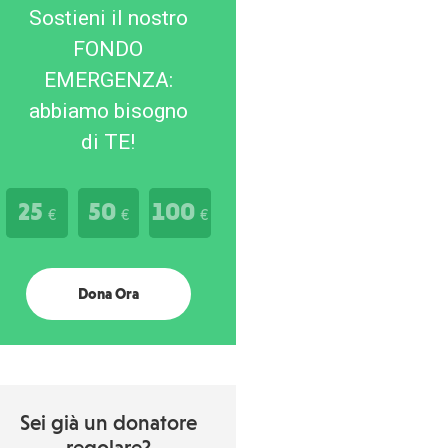
Sostieni il nostro
FONDO
EMERGENZA:
abbiamo bisogno
di TE!
25
50
100
€
€
€
Dona Ora
Sei già un donatore
regolare?