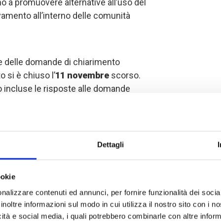
ano a promuovere alternative all’uso del
evamento all’interno delle comunità
ne delle domande di chiarimento
o si è chiuso l’
11 novembre
scorso.
 incluse le risposte alle domande
rocesso.
le organizzazioni della società civile,
Dettagli
sità, centri di ricerca ed enti privati di
erritori oggetto di questo processo in
ador, a presentare le proprie proposte
ookie
nalizzare contenuti ed annunci, per fornire funzionalità dei socia
inoltre informazioni sul modo in cui utilizza il nostro sito con i 
icità e social media, i quali potrebbero combinarle con altre inform