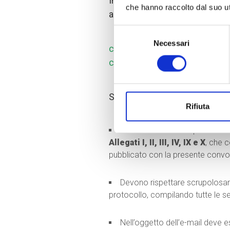
Inviandole ESCLUSIVAMENTE via
che hanno raccolto dal suo uti
allegati richiesti nel protocollo,
Selezione
Necessari
del
coord.amazonia.colombia@co
consenso
coopiamazoniaviva@gmail.c
Si ricorda che:
Rifiuta
I richiedenti devono presentare
Allegati I, II, III, IV, IX e X
, che 
pubblicato con la presente conv
Devono rispettare scrupolosa
protocollo, compilando tutte le sez
Nell’oggetto dell’e-mail deve e