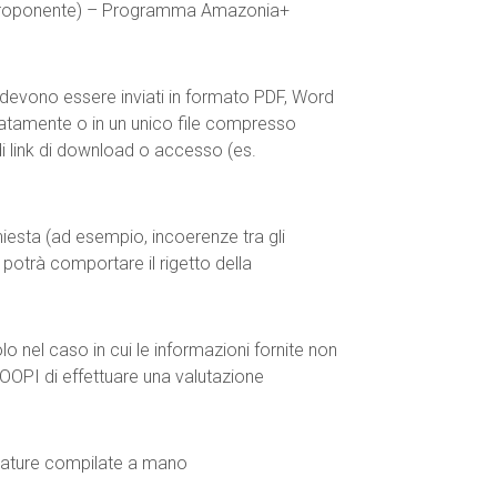
roponente) – Programma Amazonia+
devono essere inviati in formato PDF, Word
aratamente o in un unico file compresso
di link di download o accesso (es.
hiesta (ad esempio, incoerenze tra gli
) potrà comportare il rigetto della
lo nel caso in cui le informazioni fornite non
COOPI di effettuare una valutazione
dature compilate a mano