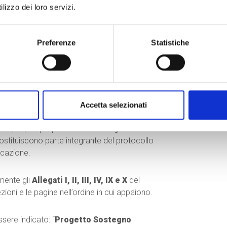
 posta elettronica, con tutti gli
lizzo dei loro servizi.
 agli indirizzi:
Preferenze
Statistiche
opi.org
,
admin.amazonia@coopi.org
e
om
Accetta selezionati
 la propria proposta utilizzando gli
costituiscono parte integrante del protocollo
ocazione.
mente gli
Allegati I, II, III, IV, IX e X
del
ioni e le pagine nell’ordine in cui appaiono.
ssere indicato: “
Progetto Sostegno