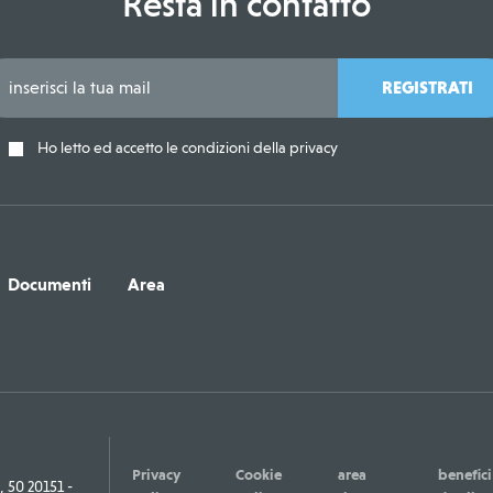
Resta in contatto
REGISTRATI
Ho letto ed accetto le condizioni della privacy
Documenti
Area
Privacy
Cookie
area
benefici
50 20151 -