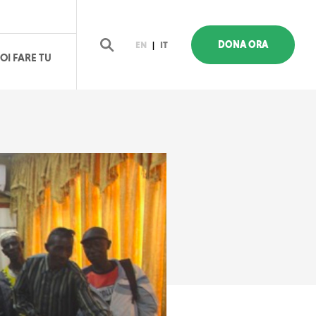
DONA ORA
EN
|
IT
OI FARE TU
Cerca