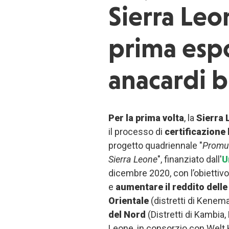
Sierra Leon
prima espo
anacardi b
Per la prima volta
, la
Sierra 
il processo di
certificazione 
progetto quadriennale "
Promuo
Sierra Leone
", finanziato dall'
U
dicembre 2020, con l’obiettivo
e
aumentare il reddito delle
Orientale
(distretti di Kenema
del Nord
(Distretti di Kambia,
Leone, in consorzio con Welt 