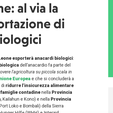
e: al via la
rtazione di
iologici
Leone
esporterà anacardi biologici
:
biologica
dell’anacardio fa parte del
vere l'agricoltura su piccola scala in
nione Europea
e che si concluderà a
 di
ridurre l’insicurezza alimentare
 famiglie contadine
nella
Provincia
, Kailahun e Kono) e nella
Provincia
 Port Loko e Bombali) della Sierra
Hunger Hilfe (WHH) e Interaid.