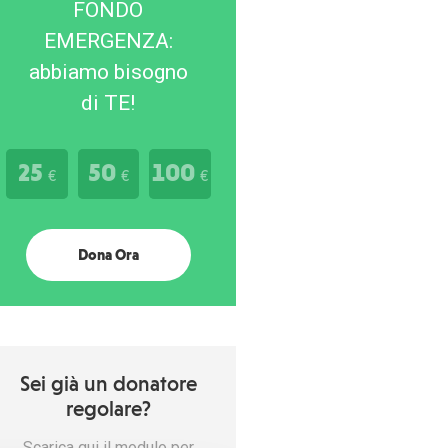
FONDO
EMERGENZA:
abbiamo bisogno
di TE!
25
50
100
€
€
€
Dona Ora
Sei già un donatore
regolare?
Scarica qui il modulo per