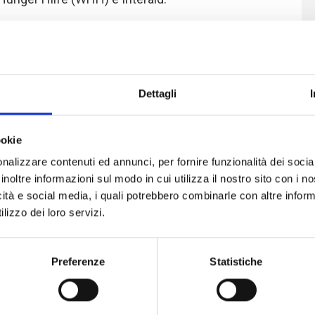
o di COOPI in Sierra Leone, commenta
di certificazione dell’anacardio: “
La
o un altro importante passo per lo
Dettagli
ardio e l’apertura al mercato
inizio del progetto ad oggi,
la
ese è aumentata di 500 volte
”.
ookie
nalizzare contenuti ed annunci, per fornire funzionalità dei socia
inoltre informazioni sul modo in cui utilizza il nostro sito con i 
sulenti incaricati delle ispezioni alle
icità e social media, i quali potrebbero combinarle con altre inform
o verificando l’applicazione delle
lizzo dei loro servizi.
 di coltivazione biologica, e i primi
isita del certificatore entro la fine di
Preferenze
Statistiche