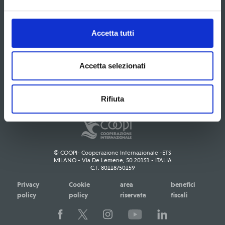
Contatti
Sedi
Gare d'appalto
Documenti
Area stampa
Accetta tutti
Naviga per paese
Accetta selezionati
Rifiuta
© COOPI- Cooperazione Internazionale -ETS
MILANO - Via De Lemene, 50 20151 - ITALIA
C.F. 80118750159
Privacy
Cookie
area
benefici
policy
policy
riservata
fiscali