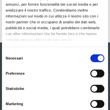
Abbiamo rilevato questo errore e risolveremo quanto prima
annunci, per fornire funzionalità dei social media e per
il problema in caso si tratti di pagina non raggiungibile.
analizzare il nostro traffico. Condividiamo inoltre
informazioni sul modo in cui utilizza il nostro sito con i
nostri partner che si occupano di analisi dei dati web,
pubblicità e social media, i quali potrebbero combinarle
con altre informazioni che ha fornito loro o che hanno
raccolto dal suo utilizzo dei loro servizi.
Selezione
Necessari
del
Resta in contatto
consenso
Preferenze
Statistiche
Ho letto ed accetto le condizioni della privacy
Marketing