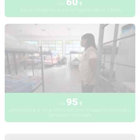
60
€
con
doni un kit igienico a una famiglia sfollata in Libano
95
€
con
contribuisci a un kit di primo soccorso e supporto psicologico
familiare in Venezuela