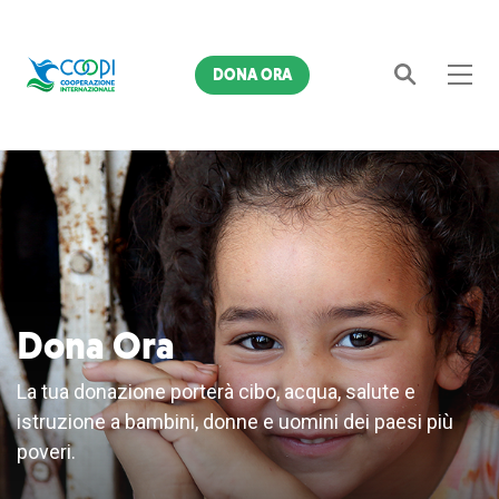
DONA ORA
Cerca
Dona Ora
La tua donazione porterà cibo, acqua, salute e
istruzione a bambini, donne e uomini dei paesi più
poveri.