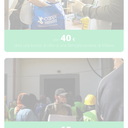
40
€
con
doni una borsa di cibo a una famiglia povera di Milano