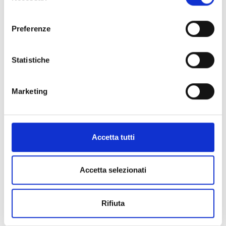
Cognome
*
consenso
Preferenze
Email
*
Statistiche
Marketing
Metodi di pagamento
inf
Accetta tutti
CARTA DI CREDITO
Accetta selezionati
Rifiuta
PAYPAL