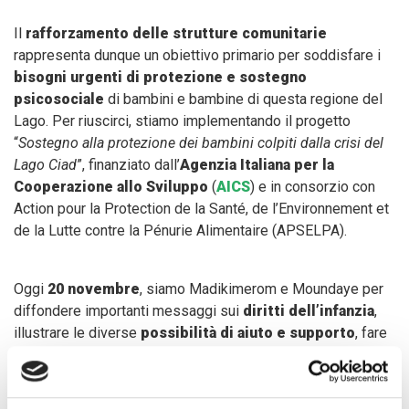
Il
rafforzamento delle strutture comunitarie
rappresenta dunque un obiettivo primario per soddisfare i
bisogni urgenti di protezione e sostegno
psicosociale
di bambini e bambine di questa regione del
Lago. Per riuscirci, stiamo implementando il progetto
“
Sostegno alla protezione dei bambini colpiti dalla crisi del
Lago Ciad
”, finanziato dall’
Agenzia Italiana per la
Cooperazione allo Sviluppo
(
AICS
) e in consorzio con
Action pour la Protection de la Santé, de l’Environnement et
de la Lutte contre la Pénurie Alimentaire (APSELPA).
Oggi
20 novembre
, siamo Madikimerom e Moundaye per
diffondere importanti messaggi sui
diritti dell’infanzia
,
illustrare le diverse
possibilità di aiuto e supporto
, fare
comprendere l’importanza di
andare a scuola
, diffondere la
parità di genere
e promuovere la
protezione
dell’infanzia
come
responsabilità comunitaria