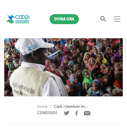
DONA ORA
Cerca
Home
Ciad. I bambini imparano a fare rispettare i loro diritti
CONDIVIDI