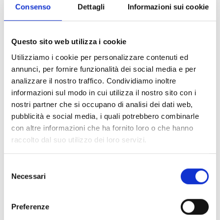
attraverso
rappresentazioni teatrali
e
giochi di ruolo
Consenso
Dettagli
Informazioni sui cookie
per bambini, bambine e le loro famiglie.
Questo sito web utilizza i cookie
A questo proposito, come testimonia Veronica Marcon,
Utilizziamo i cookie per personalizzare contenuti ed
Capo Progetto per la Protezione dell’Infanzia di COOPI in
annunci, per fornire funzionalità dei social media e per
Ciad, “
Dall’inizio delle attività di sensibilizzazione abbiamo
analizzare il nostro traffico. Condividiamo inoltre
riscontrato un aumento considerevole della consapevolezza
informazioni sul modo in cui utilizza il nostro sito con i
che i bambini hanno sulle violazioni dei loro diritti, così
nostri partner che si occupano di analisi dei dati web,
come del numero di minori che si sono rivolti ai facilitatori
pubblicità e social media, i quali potrebbero combinarle
comunitari in caso di bisogno
”.
con altre informazioni che ha fornito loro o che hanno
raccolto dal suo utilizzo dei loro servizi.
Questi progressi testimoniano di una fase importante nel
miglioramento del
benessere psicosociale dei bambini,
Selezione
i quali hanno ora una maggiore comprensione dei loro
Necessari
del
diritti
, sono a conoscenza dei
servizi e degli strumenti
consenso
disponibili in caso di bisogno
, mentre la
comunità si
Preferenze
sta impegnando per garantire
e creare un ambiente