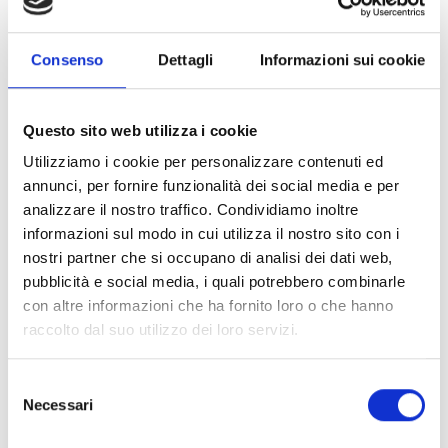
dal virus o già colpiti da livelli elevati di insicurezza
alimentare.
Consenso
Dettagli
Informazioni sui cookie
Con l'imposizione di restrizioni alla circolazione, i piccoli
agricoltori che producono per l'esportazione hanno perso
Questo sito web utilizza i cookie
l'accesso ai mercati globali; le catene di
Utilizziamo i cookie per personalizzare contenuti ed
approvvigionamento degli input agricoli - come sementi,
annunci, per fornire funzionalità dei social media e per
fertilizzanti e insetticidi – e del bestiame sono fortemente
analizzare il nostro traffico. Condividiamo inoltre
colpite; l'accesso ai terreni agricoli è limitato; il trasporto
informazioni sul modo in cui utilizza il nostro sito con i
delle merci verso gli impianti di lavorazione e/o i mercati è
nostri partner che si occupano di analisi dei dati web,
compromesso. Di conseguenza, la produzione, la capacità
pubblicità e social media, i quali potrebbero combinarle
di raccolta, l'accesso dei lavoratori informali ai salari sono
con altre informazioni che ha fornito loro o che hanno
ridotte.
raccolto dal suo utilizzo dei loro servizi.
Le conseguenze della pandemia SARS Covid-19 non si
Selezione
misurano dunque solo a livello di morbilità e mortalità, ma
Necessari
del
anche a livello di tenuta socioeconomica. Le misure di
consenso