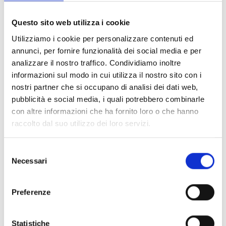
amministratore; le aspettative nei confronti del corso; i
propri punti di forza.
Questo sito web utilizza i cookie
Utilizziamo i cookie per personalizzare contenuti ed
Il processo di selezione si svolgerà presso la sede di
annunci, per fornire funzionalità dei social media e per
COOPI, in Via Francesco De Lemene, 50 (Milano) e si
analizzare il nostro traffico. Condividiamo inoltre
concluderà con la graduatoria di ammissione. Il corso è co-
informazioni sul modo in cui utilizza il nostro sito con i
finanziato da COOPI e prevede una quota di partecipazione
nostri partner che si occupano di analisi dei dati web,
individuale di
500,00 euro + iva
.
pubblicità e social media, i quali potrebbero combinarle
con altre informazioni che ha fornito loro o che hanno
raccolto dal suo utilizzo dei loro servizi.
Per scoprire nel dettaglio il profilo richiesto e l’offerta
formativa:
https://coopi.org/it/posizione-lavorativa.html?
Selezione
id=3876&ln=
oppure scrivere a:
selezione@coopi.org
Necessari
del
consenso
Vi aspettiamo!
Preferenze
Statistiche