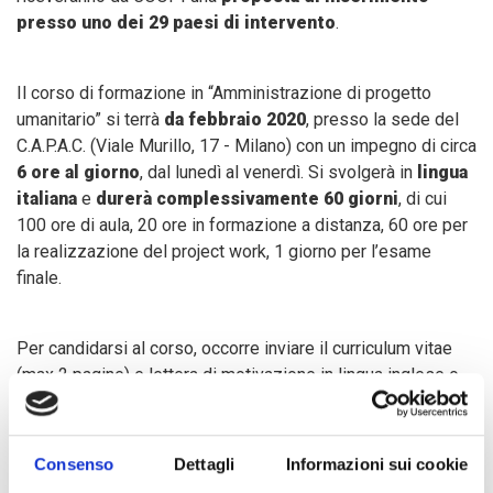
presso uno dei 29 paesi di intervento
.
Il corso di formazione in “Amministrazione di progetto
umanitario” si terrà
da febbraio 2020
, presso la sede del
C.A.P.A.C. (Viale Murillo, 17 - Milano) con un impegno di circa
6 ore al giorno
, dal lunedì al venerdì. Si svolgerà in
lingua
italiana
e
durerà complessivamente 60 giorni
, di cui
100 ore di aula, 20 ore in formazione a distanza, 60 ore per
la realizzazione del project work, 1 giorno per l’esame
finale.
Per candidarsi al corso, occorre inviare il curriculum vitae
(max 2 pagine) e lettera di motivazione in lingua inglese o
francese,
entro il 31 gennaio 2020
, al link:
https://coopi.org/it/posizione-lavorativa.html?id=3876&ln=
.
Nella lettera di presentazione, elencare le motivazioni che
Consenso
Dettagli
Informazioni sui cookie
spingono a lavorare nel mondo della cooperazione come