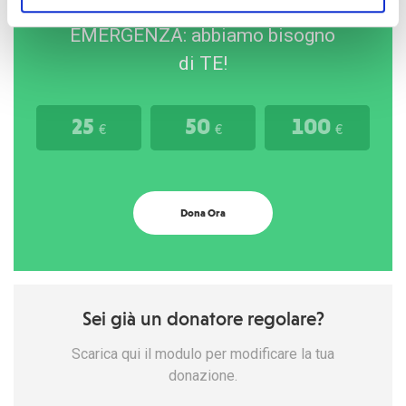
Sostieni il nostro FONDO
EMERGENZA: abbiamo bisogno
di TE!
25
50
100
€
€
€
Dona Ora
Sei già un donatore regolare?
Scarica qui il modulo per modificare la tua
donazione.