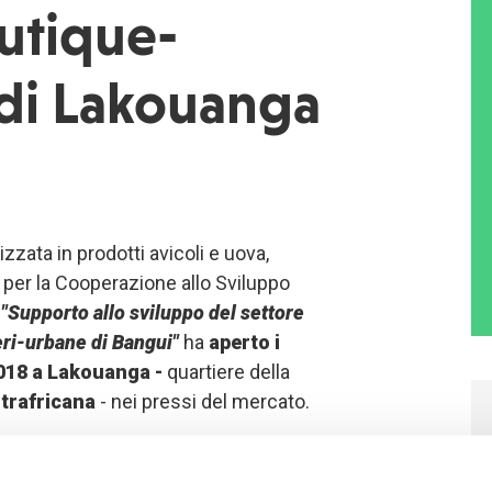
utique-
 di Lakouanga
zzata in prodotti avicoli e uova,
a per la Cooperazione allo Sviluppo
o
"Supporto allo sviluppo del settore
eri-urbane di Bangui"
ha
aperto i
2018 a Lakouanga -
quartiere della
trafricana
- nei pressi del mercato.
tata avviata con l'obiettivo