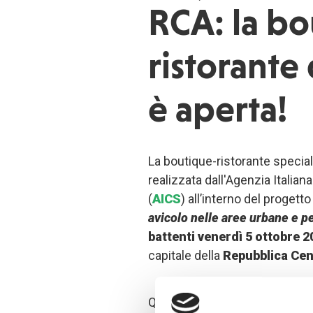
RCA: la bo
ristorante
è aperta!
La boutique-ristorante speciali
realizzata dall'Agenzia Italian
(
AICS
) all’interno del progett
avicolo nelle aree urbane e p
battenti venerdì 5 ottobre 
capitale della
Repubblica Cen
Questa boutique-ristorante è s