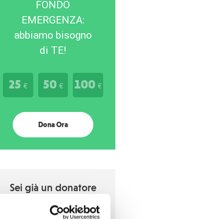
FONDO
EMERGENZA:
abbiamo bisogno
di TE!
25
50
100
€
€
€
Dona Ora
Sei già un donatore
regolare?
Scarica qui il modulo per