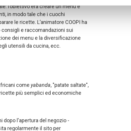
le: l’obiettivo era creare un menu e
ienti, in modo tale che i cuochi
rare le ricette. L’animatore COOPI ha
o consigli e raccomandazioni sui
zione dei menu e la diversificazione
egli utensili da cucina, ecc.
africani come
yabanda
, "patate saltate",
 ricette più semplici ed economiche
ni dopo l'apertura del negozio -
sita regolarmente il sito per