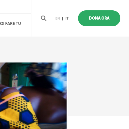
DONA ORA
EN
|
IT
OI FARE TU
Cerca