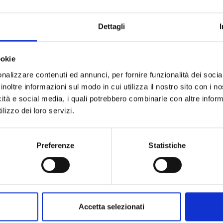
zazione dei prodotti avicoli
, di
pollame
della regione di Bangui e di
Dettagli
iale
all'interno della comunità di
ookie
nalizzare contenuti ed annunci, per fornire funzionalità dei socia
ra per l’avvio delle attività della
inoltre informazioni sul modo in cui utilizza il nostro sito con i 
8 settembre 2018 presso la sede di
icità e social media, i quali potrebbero combinarle con altre inform
l ristorante una settimana dopo tale
lizzo dei loro servizi.
 (membri dell'ANGAC, l’Associazione
entrafricani) e il personale assunto
Preferenze
Statistiche
torante e perfezionato gli ultimi
ppese le tende in cucina, ecc.
sonale ha ricevuto una formazione sui
cina, servizio) e sulle principali norme
Accetta selezionati
tica è stata sottoposta dal facilitatore