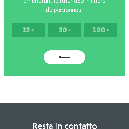
améliorant le futur des milliers
de personnes.
25
50
100
€
€
€
Donnez
Resta in contatto