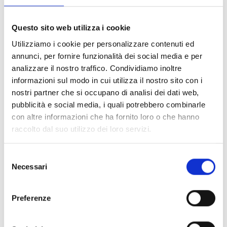
augmentent les moyens de subsistance des familles qui
travaillent dans le secteur agricole et de l’élevage, et
créer
Questo sito web utilizza i cookie
nouvelles opportunités d’emploi
, en renforcent le rôle
Utilizziamo i cookie per personalizzare contenuti ed
et les compétences des femmes. Avec l’implémentation
annunci, per fornire funzionalità dei social media e per
des plusieurs activités COOPI promeut un
modèle de
analizzare il nostro traffico. Condividiamo inoltre
développement
centré sur le
soutien de petits
informazioni sul modo in cui utilizza il nostro sito con i
producteurs
, qui permet la réalisation du droit à
nostri partner che si occupano di analisi dei dati web,
l’alimentation, en contribuant à la réduction de la pauvreté et
pubblicità e social media, i quali potrebbero combinarle
à l’amélioration des conditions de vie dans les zones
con altre informazioni che ha fornito loro o che hanno
rurales.
raccolto dal suo utilizzo dei loro servizi.
En plus, une particulière centralité est donnée à la
Selezione
diversification alimentaire
et à la nécessité d’avoir une
Necessari
del
alimentation équilibrée
y compris de la viande en tant
consenso
que source privilégiée des protéines. Avec ce but, des
Preferenze
campagnes de sensibilisation seront menées pour les
familles et les communautés les plus vulnérables.