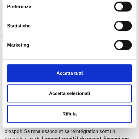
Preferenze
COOPI nous a apporté un soutien financier
Statistiche
pour relier la théorie à la pratique des activités
génératrices de revenus et nous a promis de
Marketing
continuer à nous soutenir dans leur
développement. Je suis profondément
reconnaissante à COOPI pour son engagement
et son soutien ».
Accetta tutti
Accetta selezionati
Rifiuta
L'histoire de Mapenzi est un témoignage de résilience et
d'espoir. Sa renaissance et sa réintégration sont un
exemple clair de
l'impact positif du projet financé par