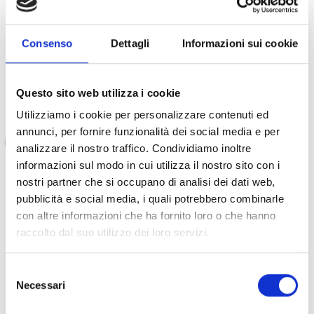
femmes qui avaient vécu des situations similaires
,
toujours guidées par le personnel spécialisé de COOPI.
Consenso
Dettagli
Informazioni sui cookie
Questo sito web utilizza i cookie
Utilizziamo i cookie per personalizzare contenuti ed
Aujourd'hui, j'ai repris le contrôle de ma vie ».
annunci, per fornire funzionalità dei social media e per
analizzare il nostro traffico. Condividiamo inoltre
informazioni sul modo in cui utilizza il nostro sito con i
nostri partner che si occupano di analisi dei dati web,
pubblicità e social media, i quali potrebbero combinarle
Grâce au projet, Mapenzi a également reçu un soutien
con altre informazioni che ha fornito loro o che hanno
économique pour mettre en place une activité génératrice
raccolto dal suo utilizzo dei loro servizi.
de revenus.
Selezione
Necessari
del
consenso