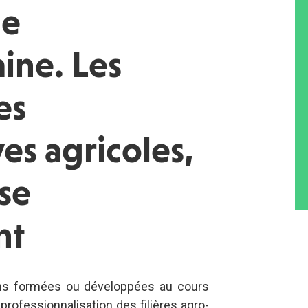
ue
aine. Les
es
es agricoles,
se
nt
ons formées ou développées au cours
 professionnalisation des filières agro-