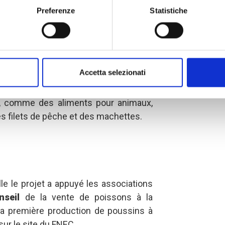
preneuriat agricole et de l'éducation
Preferenze
Statistiche
ante kits ont été distribués à vingt
de porcs et vingt éleveurs de volailles
Accetta selezionati
stribution différents.
Ces kits
 utile pour la poursuite de leurs
, comme des aliments pour animaux,
es filets de pêche et des machettes.
le le projet a appuyé les associations
onseil
de la vente de poissons à la
 la première production de poussins à
sur le site du FNEC.