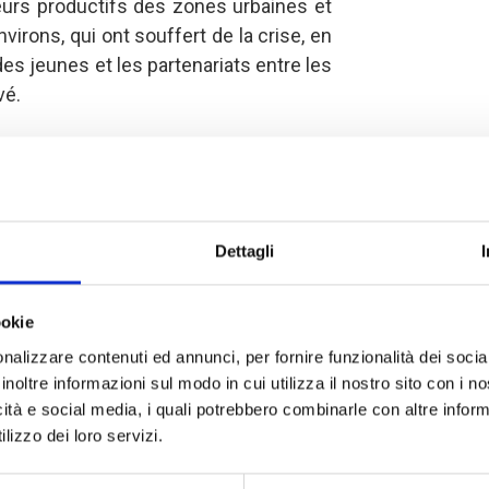
teurs productifs des zones urbaines et
virons, qui ont souffert de la crise, en
des jeunes et les partenariats entre les
vé.
ératives ont acquis les
compétences
nnelles nécessaires pour soutenir
s et assurer le fonctionnement
Dettagli
. Par exemple, suite à une demande
 les membres de la Fédération des
nvirons (FMABE) et les membres des
ookie
culteurs, Pêcheurs et Mareyeurs, une
nalizzare contenuti ed annunci, per fornire funzionalità dei socia
 été organisée en septembre dans les
inoltre informazioni sul modo in cui utilizza il nostro sito con i 
oulekpa. Destinée à 10 participants, la
icità e social media, i quali potrebbero combinarle con altre inform
er leurs compétences en matière de
lizzo dei loro servizi.
e coopérative, et à leur fournir les