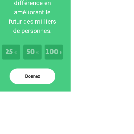
différence en
améliorant le
futur des milliers
de personnes.
25
50
100
€
€
€
Donnez