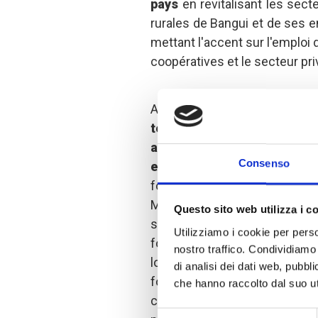
pays
en revitalisant les sec
rurales de Bangui et de ses en
mettant l'accent sur l'emploi 
coopératives et le secteur pri
Au cours du projet, les coop
techniques et organisatio
activement leurs membre
Consenso
efficace de leurs activités
formulée en août 2023 par
Maraichers de Bangui et E
Questo sito web utilizza i c
sociétés coopératives Pisci
Utilizziamo i cookie per perso
formation de quatre jours a
nostro traffico. Condividiamo 
locaux des horticulteurs de Ng
di analisi dei dati web, pubbl
formation visait à amélior
che hanno raccolto dal suo uti
création et de gestion d'un
Selezione