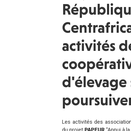
Républiq
Centrafric
activités d
coopérativ
d'élevage 
poursuive
Les activités des associati
du projet
PAPEUR
"Appui à la