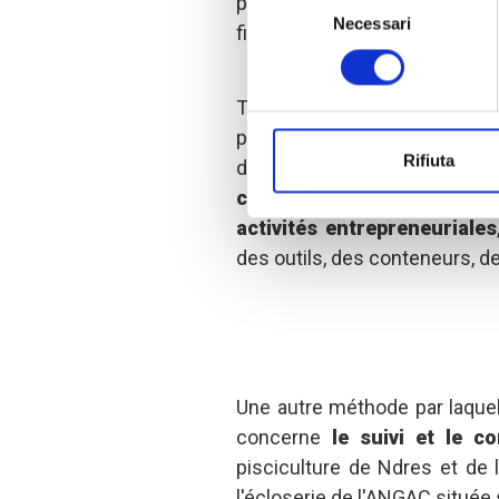
principes de base de l'entre
Necessari
del
financière.
consenso
Toujours en septembre, soix
pisciculteurs, vingt éleveurs 
Rifiuta
dans cinq centres de di
comprenaient du matériel
activités entrepreneuriales
des outils, des conteneurs, d
Une autre méthode par laquel
concerne
le suivi et le c
pisciculture de Ndres et de
l'écloserie de l'ANGAC située 