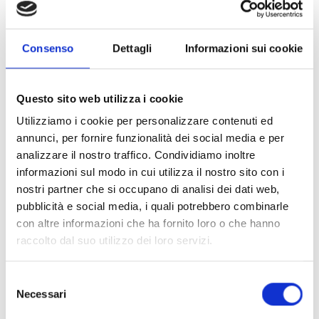
recomendaría, ya que es divertido, y te enseñan ejercicios
físicos y mentales”
.
Consenso
Dettagli
Informazioni sui cookie
El Teatro del Oprimido permite a las y los adolescentes
aprender a tratar sus propios problemas y a desarrollar sus
Questo sito web utilizza i cookie
propias habilidades. En este sentido, el Teatro del Oprimido
Utilizziamo i cookie per personalizzare contenuti ed
facilita un espacio de reflexión e interacción entre niñas,
annunci, per fornire funzionalità dei social media e per
niños y adolescentes en movilidad humana y comunidades
analizzare il nostro traffico. Condividiamo inoltre
de acogida con el objetivo de prevenir conductas de riesgo
informazioni sul modo in cui utilizza il nostro sito con i
mediante la promoción de un lugar de encuentro para los
nostri partner che si occupano di analisi dei dati web,
adolescentes. Fernando Sinchiguano afirma:
“Esta actividad
pubblicità e social media, i quali potrebbero combinarle
les permite estar lejos de conductas dañinas y xenófobas,
con altre informazioni che ha fornito loro o che hanno
mejorando las relaciones en las comunidades de acogida y
raccolto dal suo utilizzo dei loro servizi.
dándoles voz”
.
Selezione
Esto se suma al hecho de que desde la pandemia de
Necessari
del
COVID-19 las clases presenciales en Ecuador han estado
consenso