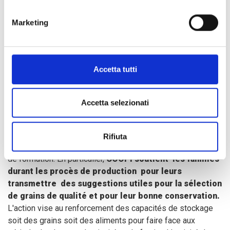
famille)
dans des foires organisées par COOPI en
partenariat avec des acteurs locaux.
Marketing
Accetta tutti
Formation outre que
assistance
Accetta selezionati
Pour renforcer les compétences des populations locales
Rifiuta
en agriculture, nous sommes en train d'envisager des cours
de formation. En particulier,
COOPI soutient les familles
durant les procès de production pour leurs
transmettre des suggestions utiles pour la sélection
de grains de qualité et pour leur bonne conservation.
L'action vise au renforcement des capacités de stockage
soit des grains soit des aliments pour faire face aux