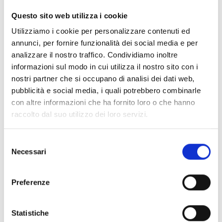
Pour cela faire, COOPI fait de sorte à garantir à chaque
Questo sito web utilizza i cookie
famille l'accès à la terre, grâce à une activité de
Utilizziamo i cookie per personalizzare contenuti ed
requalification des champs arides.
annunci, per fornire funzionalità dei social media e per
analizzare il nostro traffico. Condividiamo inoltre
L'Agence Nationale du Développement Local (ANADER), en
informazioni sul modo in cui utilizza il nostro sito con i
ayant une connaissance approfondie du territoire et de ses
nostri partner che si occupano di analisi dei dati web,
criticités, joue un rôle important dans la réalisation de cet
pubblicità e social media, i quali potrebbero combinarle
objectif.
Le projet
, en outre,
prévoit la distribution de
con altre informazioni che ha fornito loro o che hanno
semences et de petits outils agricoles
.
raccolto dal suo utilizzo dei loro servizi.
Selezione
Pour relancer l'élevage des chèvres, on donnera la
Necessari
del
possibilité à certaines familles d'augmenter leur capacité
consenso
productive, grâce à la fourniture de vaccinations,
d'intégrateurs alimentaires, d'outillage et de techniques
Preferenze
pour la production de forage. Cependant, des autres
familles recevront une partie de la somme disponible pour
Statistiche
l'achat de petits ruminants (environ trois chèvres par