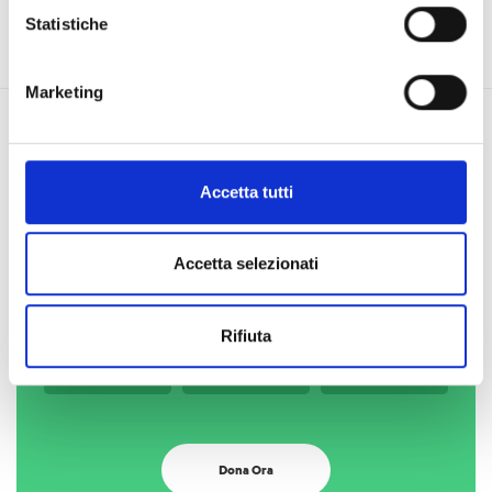
Statistiche
Marketing
Accetta tutti
Sostieni il nostro FONDO
EMERGENZA: abbiamo bisogno
Accetta selezionati
di TE!
Rifiuta
25
50
100
€
€
€
Dona Ora