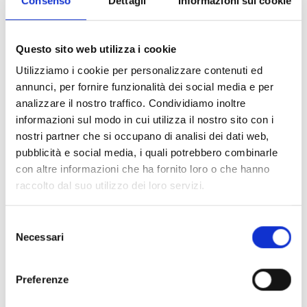
Consenso
Dettagli
Informazioni sui cookie
organizzazioni non governative dedicate alla promozione
dei diritti delle donne nel Paese.
Questo sito web utilizza i cookie
Come affermato dal project manager di COOPI, Sidiki
Utilizziamo i cookie per personalizzare contenuti ed
Aboubakar Mfokoue, durante la cerimonia d’inaugurazione a
annunci, per fornire funzionalità dei social media e per
Bol, il
coinvolgimento delle donne
è un fattore
analizzare il nostro traffico. Condividiamo inoltre
essenziale della strategia di supporto al governo per la
informazioni sul modo in cui utilizza il nostro sito con i
risoluzione dei conflitti intercomunitari nei dipartimenti di
nostri partner che si occupano di analisi dei dati web,
Fouli, Kaya, Wayi e Mamdi.
pubblicità e social media, i quali potrebbero combinarle
con altre informazioni che ha fornito loro o che hanno
raccolto dal suo utilizzo dei loro servizi.
Nel corso dell’evento, in rappresentanza del governatore il
prefetto di Mambi, Mahamat Béchir Mahamat, ha ribadito il
Selezione
sostegno delle autorità locali nell'attuazione di questo
Necessari
del
progetto, che è in linea con la
politica del governo in
consenso
materia di genere e pace
portata avanti attraverso la
ratifica di diversi testi e leggi, nonché di convenzioni e
Preferenze
accordi.