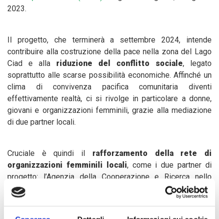
2023.
Il progetto, che terminerà a settembre 2024, intende
contribuire alla costruzione della pace nella zona del Lago
Ciad e alla
riduzione del conflitto sociale
, legato
soprattutto alle scarse possibilità economiche. Affinché un
clima di convivenza pacifica comunitaria diventi
effettivamente realtà, ci si rivolge in particolare a donne,
giovani e organizzazioni femminili, grazie alla mediazione
di due partner locali.
Cruciale è quindi il
rafforzamento della rete di
organizzazioni femminili locali
, come i due partner di
progetto: l’Agenzia della Cooperazione e Ricerca nello
Sviluppo (ACORD), una organizzazione non governativa
pan-africana, e l’Unità di Collegamento per le Associazioni
Femminili del Ciad (CELIAF), network di oltre 450