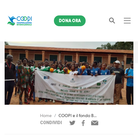
DONA ORA
Cerca
Home
COOPI e il fondo BEKOU dell'UE sostengono le piccole organizzazioni locali in RCA
CONDIVIDI