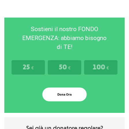
Sostieni il nostro FONDO
EMERGENZA: abbiamo bisogno
di TE!
25
50
100
€
€
€
Dona Ora
Sei già un donatore regolare?