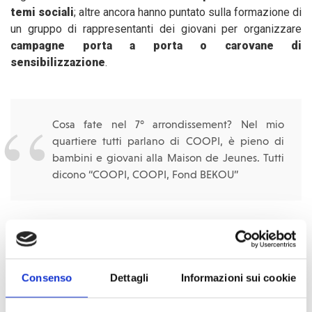
temi sociali
; altre ancora hanno puntato sulla formazione di
un gruppo di rappresentanti dei giovani per organizzare
campagne porta a porta o carovane di
sensibilizzazione
.
Cosa fate nel 7° arrondissement? Nel mio
quartiere tutti parlano di COOPI, è pieno di
bambini e giovani alla Maison de Jeunes. Tutti
dicono “COOPI, COOPI, Fond BEKOU”
Anche conversazioni casuali e informali, come quella tra un
custode e il responsabile del progetto COOPI una
domenica mattina, hanno testimoniato la partecipazione e
Consenso
Dettagli
Informazioni sui cookie
l'apprezzamento di questa attività da parte del pubblico
giovane e della popolazione in generale delle aree