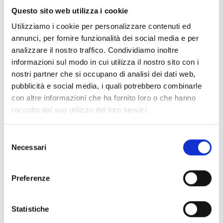
interessate.
Questo sito web utilizza i cookie
Utilizziamo i cookie per personalizzare contenuti ed
annunci, per fornire funzionalità dei social media e per
analizzare il nostro traffico. Condividiamo inoltre
informazioni sul modo in cui utilizza il nostro sito con i
Per le piccole organizzazioni è stata un'occasione
nostri partner che si occupano di analisi dei dati web,
importante per misurarsi con una ONG internazionale
pubblicità e social media, i quali potrebbero combinarle
strutturata come COOPI. La loro “cassetta degli attrezzi” è
con altre informazioni che ha fornito loro o che hanno
ora meglio equipaggiata e alcune di loro hanno notevoli
raccolto dal suo utilizzo dei loro servizi.
ambizioni di crescita. Questa esperienza li aiuterà a
strutturarsi meglio in futuro.
Selezione
Necessari
del
La fase finale di questa attività è stata la presentazione dei
consenso
rapporti finali
all'équipe di COOPI; il debriefing con le
Preferenze
varie organizzazioni ha permesso di apprezzare la
soddisfazione delle organizzazioni che hanno avuto
l'opportunità di mettere su carta le loro idee, prima sotto
Statistiche
forma di progetto, e poi con i giovani centrafricani, in un