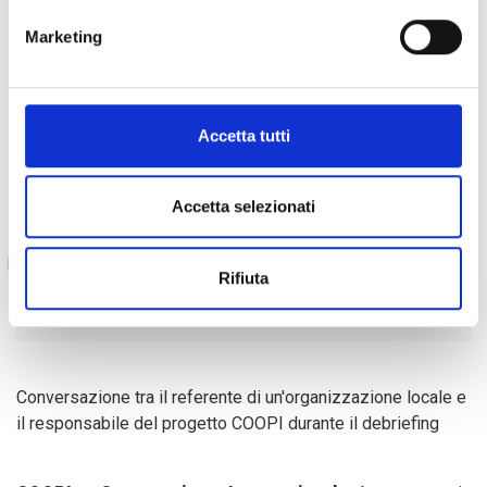
contesto complesso dal punto di vista della coesione
Marketing
sociale. Le loro testimonianze parlano di un impegno e di un
desiderio di pace e stabilità, ma anche di una
preoccupazione per la lunga strada ancora da percorrere
per raggiungere una coesione sociale stabile e definitiva.
Accetta tutti
Accetta selezionati
Sì, è andata molto bene e vi ringraziamo per il
vostro sostegno. Ma abbiamo ancora molto
lavoro da fare per realizzare una coesione
Rifiuta
sociale reale e duratura nel Paese."
Conversazione tra il referente di un'organizzazione locale e
il responsabile del progetto COOPI durante il debriefing