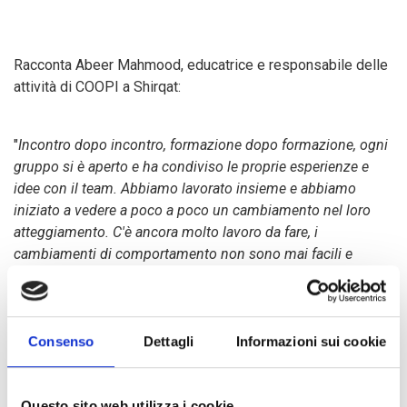
Racconta Abeer Mahmood, educatrice e responsabile delle
attività di COOPI a Shirqat:
"
Incontro dopo incontro, formazione dopo formazione, ogni
gruppo si è aperto e ha condiviso le proprie esperienze e
idee con il team. Abbiamo lavorato insieme e abbiamo
iniziato a vedere a poco a poco un cambiamento nel loro
atteggiamento. C'è ancora molto lavoro da fare, i
cambiamenti di comportamento non sono mai facili e
veloci. Ma questo, questo è un ottimo inizio. E bisogna
continuare
".
Consenso
Dettagli
Informazioni sui cookie
Un'altra attività è stata la realizzazione di piccoli progetti
ideati dalle associazioni di genitori e docenti. Durante le
loro riunioni, le associazioni hanno proposto alcune azioni
Questo sito web utilizza i cookie