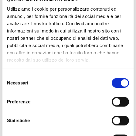
pratiche per creare un ambiente scolastico migliore: ogni
Utilizziamo i cookie per personalizzare contenuti ed
scuola dell'associazione genitori e insegnanti ha deciso di
annunci, per fornire funzionalità dei social media e per
creare una piccola biblioteca o una sala da disegno,
analizzare il nostro traffico. Condividiamo inoltre
sostenendo attività extra scolastiche, che hanno trovato
informazioni sul modo in cui utilizza il nostro sito con i
molto importanti.
nostri partner che si occupano di analisi dei dati web,
pubblicità e social media, i quali potrebbero combinarle
con altre informazioni che ha fornito loro o che hanno
"
Questo progetto ha dato loro l'idea che le Associazioni di
raccolto dal suo utilizzo dei loro servizi.
genitori e insegnanti sono gruppi strutturati di persone che
hanno ruoli precisi e possono avere un impatto, laddove
operano. Durante il progetto hanno avuto la possibilità di
Selezione
essere più attivi e discutere più spesso della vita dei loro
Necessari
del
figli nella scuola, come genitori e come personale
consenso
scolastico
", continua Abeer.
Preferenze
Statistiche
COOPI ha cercato di coinvolgere i genitori il più possibile