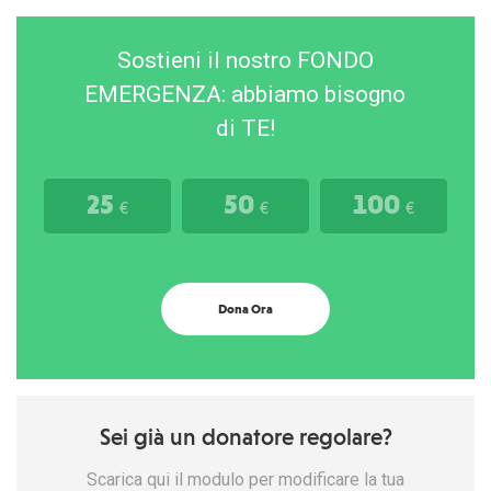
Sostieni il nostro FONDO
EMERGENZA: abbiamo bisogno
di TE!
25
50
100
€
€
€
Dona Ora
Sei già un donatore regolare?
Scarica qui il modulo per modificare la tua