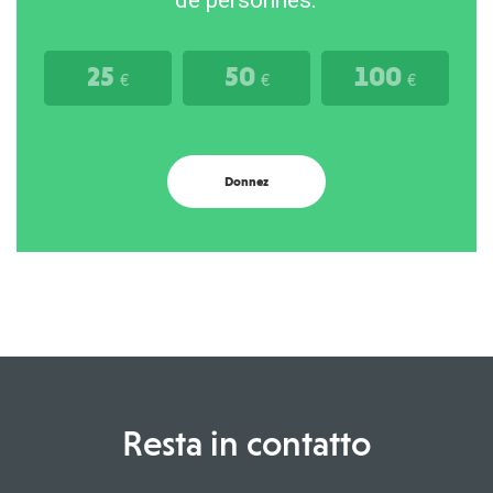
de personnes.
25
50
100
€
€
€
Donnez
Resta in contatto