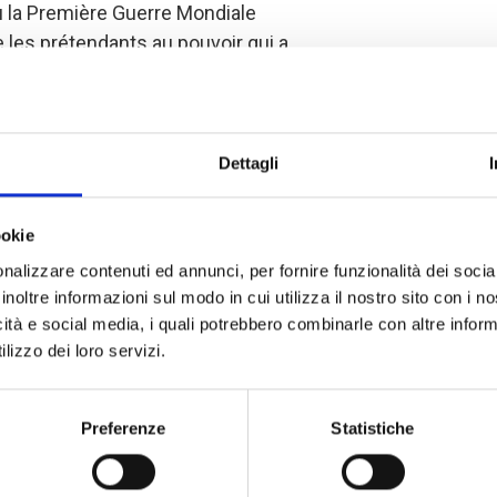
 la Première Guerre Mondiale
e les prétendants au pouvoir qui a
 groupes rebelles et les armées
ns de morts, en particulier pour la
maladie. Depuis 2004, la population n'a
 la région du Nord-Kivu est la proie des
Dettagli
ookie
ord-Kivu depuis 6 ans, en soutenant
nalizzare contenuti ed annunci, per fornire funzionalità dei socia
e base et en fournissant une prise en
inoltre informazioni sul modo in cui utilizza il nostro sito con i 
icità e social media, i quali potrebbero combinarle con altre inform
inancement de la
Commission
lizzo dei loro servizi.
mesure d'offrir des soins médicaux
 entre Avril 2016 et Mars 2017.
le projet « Assistance sanitaire et de
Preferenze
Statistiche
nérables affectées par les conflits
« a été renouvelé par le Département