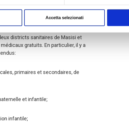
Commission Européenne en Avril 2017 et
jusqu'en Janvier 2018.
Accetta selezionati
 intervention est d'atteindre plus de
ux districts sanitaires de Masisi et
médicaux gratuits. En particulier, il y a
tendus:
ocales, primaires et secondaires, de
ternelle et infantile;
ion infantile;