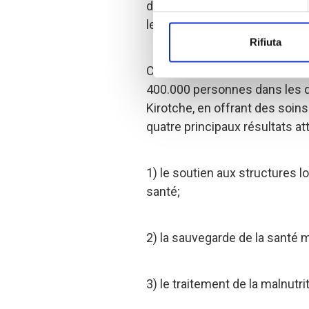
de l'Aide Humanitaire de la 
les activités se poursuivront 
Rifiuta
Cette fois, l'objectif de notre
400.000 personnes dans les de
Kirotche, en offrant des soins 
quatre principaux résultats at
1) le soutien aux structures l
santé;
2) la sauvegarde de la santé ma
3) le traitement de la malnutrit