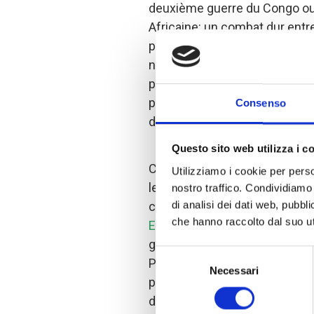
deuxième guerre du Congo ou
Africaine: un combat dur entr
progressivement impliqué des
nationales, causant des millio
propagation de la faim et des 
pas encore retrouvé la paix et
Consenso
différents groupes armés.
Questo sito web utilizza i c
COOPI est présente dans le N
Utilizziamo i cookie per perso
les établissements de santé d
nostro traffico. Condividiamo 
di analisi dei dati web, pubbl
charge de qualité. Grace au f
che hanno raccolto dal suo uti
Européenne
, COOPI a été en 
gratuits à 200.000 personnes,
Selezione
Puisque le besoin est énorme, 
Necessari
del
protection aux populations vul
consenso
dans la province du Nord Kivu