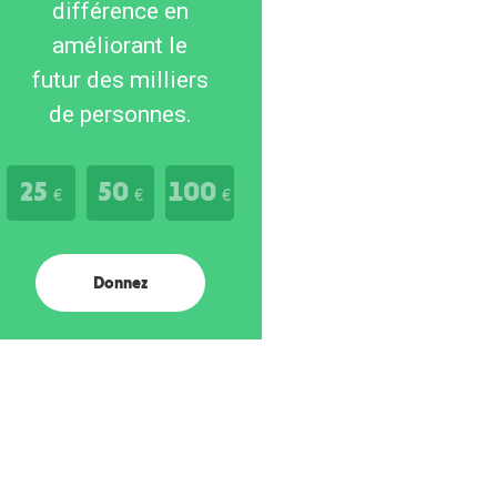
différence en
améliorant le
futur des milliers
de personnes.
25
50
100
€
€
€
Donnez