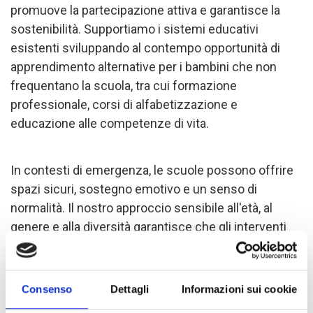
promuove la partecipazione attiva e garantisce la
sostenibilità. Supportiamo i sistemi educativi
esistenti sviluppando al contempo opportunità di
apprendimento alternative per i bambini che non
frequentano la scuola, tra cui formazione
professionale, corsi di alfabetizzazione e
educazione alle competenze di vita.
In contesti di emergenza, le scuole possono offrire
spazi sicuri, sostegno emotivo e un senso di
normalità. Il nostro approccio sensibile all'età, al
genere e alla diversità garantisce che gli interventi
educativi siano inclusivi e adattabili, rispondendo alle
esigenze specifiche dei bambini e dei giovani colpiti
da crisi. Ciò consente a COOPI di sostenere
Consenso
Dettagli
Informazioni sui cookie
l'accesso dei bambini a un'istruzione di qualità,