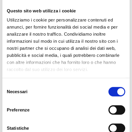
migliorare il loro benessere e fornire loro le
Questo sito web utilizza i cookie
competenze necessarie per costruire un futuro più
luminoso.
Utilizziamo i cookie per personalizzare contenuti ed
annunci, per fornire funzionalità dei social media e per
analizzare il nostro traffico. Condividiamo inoltre
Nota bene: i dati riportati nella pagina sono relativi
informazioni sul modo in cui utilizza il nostro sito con i
all'ultimo Bilancio Sociale pubblicato.
nostri partner che si occupano di analisi dei dati web,
pubblicità e social media, i quali potrebbero combinarle
con altre informazioni che ha fornito loro o che hanno
raccolto dal suo utilizzo dei loro servizi.
Selezione
DOCUMENTI
Necessari
del
consenso
Policy Educazione in Emergenza
Preferenze
Statistiche