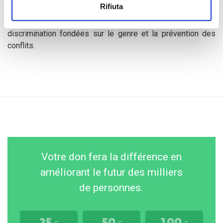
Rifiuta
consolidation de la paix, en mettant l'accent sur
l'autonomisation des femmes, la violence et la
discrimination fondées sur le genre et la prévention des
conflits.
Votre don fera la différence en
améliorant le futur des milliers
de personnes.
25
50
100