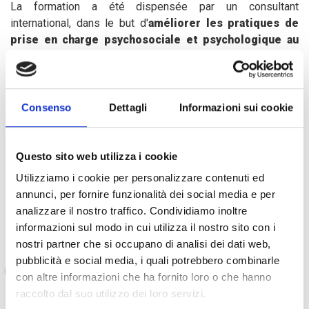
La formation a été dispensée par un consultant
international, dans le but d'
améliorer les pratiques de
prise en charge psychosociale et psychologique au
niveau individuel et communautaire, en particulier
pour les jeunes élèves ayant vécu des événements
traumatisants qui leur ont causé des difficultés
d'apprentissage
.
Consenso
Dettagli
Informazioni sui cookie
Le délégué provincial de l'éducation nationale et de la
Questo sito web utilizza i cookie
promotion civile du Lac a salué le soutien de COOPI et du
Utilizziamo i cookie per personalizzare contenuti ed
Service d'aide humanitaire de l'Union européenne (ECHO) :
annunci, per fornire funzionalità dei social media e per
analizzare il nostro traffico. Condividiamo inoltre
informazioni sul modo in cui utilizza il nostro sito con i
nostri partner che si occupano di analisi dei dati web,
Cette formation permettra d'apporter une
pubblicità e social media, i quali potrebbero combinarle
réponse appropriée aux enfants et adolescents
con altre informazioni che ha fornito loro o che hanno
en difficulté, ce qui améliorera grandement
raccolto dal suo utilizzo dei loro servizi.
leur apprentissage. »