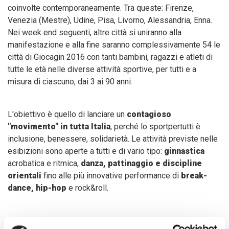
coinvolte contemporaneamente. Tra queste: Firenze,
Venezia (Mestre), Udine, Pisa, Livorno, Alessandria, Enna.
Nei week end seguenti, altre città si uniranno alla
manifestazione e alla fine saranno complessivamente 54 le
città di Giocagin 2016 con tanti bambini, ragazzi e atleti di
tutte le età nelle diverse attività sportive, per tutti e a
misura di ciascuno, dai 3 ai 90 anni.
L'obiettivo è quello di lanciare un
contagioso
"movimento" in tutta Italia
, perché lo sportpertutti è
inclusione, benessere, solidarietà. Le attività previste nelle
esibizioni sono aperte a tutti e di vario tipo:
ginnastica
acrobatica e ritmica,
danza, pattinaggio e discipline
orientali
fino alle più innovative performance di
break-
dance, hip-hop
e rock&roll.
Giocagin
è da sempre
sport e solidarietà
: quest'anno