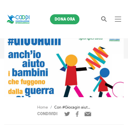
DONA ORA
Cerca
Home
Con #Giocagin aiutiamo i bambini siriani
CONDIVIDI