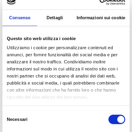
l'Uisp vuole sostenere il
centro
Al Waha
che si trova nel
nord del Libano, dove vivono da tre anni 150 famiglie, circa
1.400 persone di cui la metà sono bambini. Accanto al
Consenso
Dettagli
Informazioni sui cookie
centro, dove COOPI opera dall'anno scorso per garantire
l'assistenza di base ai profughi, c'è un terreno: i fondi
raccolti serviranno a
costruire un piccolo campo
Questo sito web utilizza i cookie
polivalente ed attrezzarlo per attività sportive e di
Utilizziamo i cookie per personalizzare contenuti ed
gioco.
annunci, per fornire funzionalità dei social media e per
analizzare il nostro traffico. Condividiamo inoltre
informazioni sul modo in cui utilizza il nostro sito con i
L'intervento sarà realizzato da personale COOPI in
nostri partner che si occupano di analisi dei dati web,
Libano in collaborazione con le famiglie più
pubblicità e social media, i quali potrebbero combinarle
vulnerabili del Waha Center
che saranno coinvolte
con altre informazioni che ha fornito loro o che hanno
tramite la modalità di
Rapid Generation Income
, ovvero
raccolto dal suo utilizzo dei loro servizi.
tramite la creazione di giornate/lavoro per garantire un
aumento temporaneo del reddito. L'accesso all'impianto
sarà libero e garantito per tutti.
Selezione
Necessari
del
consenso