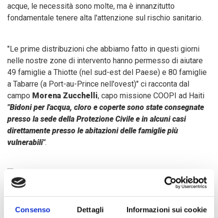
acque, le necessità sono molte, ma è innanzitutto
fondamentale tenere alta l'attenzione sul rischio sanitario.
"Le prime distribuzioni che abbiamo fatto in questi giorni
nelle nostre zone di intervento hanno permesso di aiutare
49 famiglie a Thiotte (nel sud-est del Paese) e 80 famiglie
a Tabarre (a Port-au-Prince nell'ovest)" ci racconta dal
campo
Morena Zucchelli
, capo missione COOPI ad Haiti
"Bidoni per l'acqua, cloro e coperte sono state consegnate
presso la sede della Protezione Civile e in alcuni casi
direttamente presso le abitazioni delle famiglie più
vulnerabili"
.
La collaborazione con la rete di intervento locale si è
Consenso
Dettagli
Informazioni sui cookie
rivelata indispensabile in queste zone, dove COOPI lavora