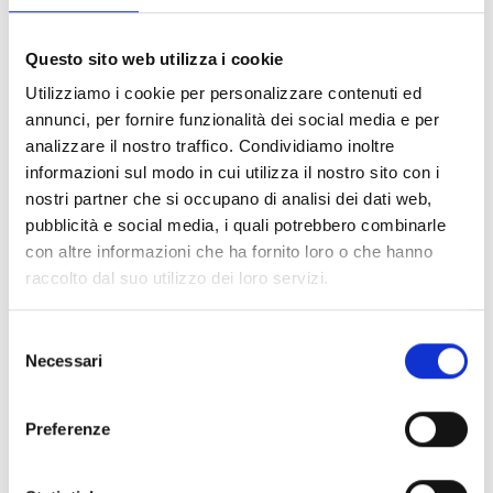
dal 2010 con numerosi progetti di formazione per la
riduzione rischi disastri, finanziati da
ECHO
(l'Eu
Questo sito web utilizza i cookie
Humanitarian Aid) e da
OFDA/USAID
(Ufficio del Governo
Utilizziamo i cookie per personalizzare contenuti ed
degli Stati Uniti per l'Assistenza ai Disastri nei Paesi
annunci, per fornire funzionalità dei social media e per
esteri).
analizzare il nostro traffico. Condividiamo inoltre
informazioni sul modo in cui utilizza il nostro sito con i
Rimane fondamentale l'intervento immediato per fornire
nostri partner che si occupano di analisi dei dati web,
acqua pulita,
kit con disinfettanti e prodotti per l'igiene
.
pubblicità e social media, i quali potrebbero combinarle
COOPI ha lanciato un
appello
per fronteggiare l'emergenza
con altre informazioni che ha fornito loro o che hanno
e
arginare il rischio colera
: con 70 euro si può acquistare
raccolto dal suo utilizzo dei loro servizi.
un depuratore per l'acqua potabile, fondamentale in zone
dove la popolazione accede alle acque di fiumi e canali
Selezione
contaminate dai rifiuti
.
Necessari
del
consenso
Leggi l'appello e scopri come contribuire
>>
Preferenze