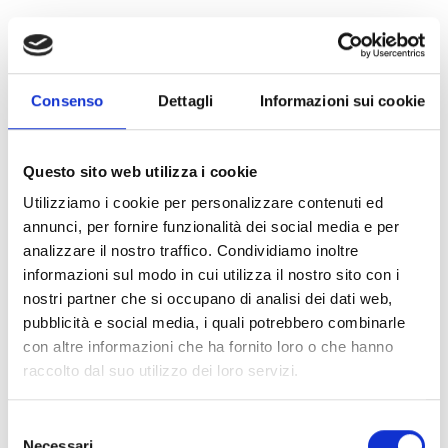
In occasione dell'evento è stato inoltre presentato al
pubblico, e poi donato a un'associazione locale di produttori
di anacardi, uno
schiaccianoci meccanico
, per facilitare il
difficile processo di lavorazione di questo frutto e
Consenso
Dettagli
Informazioni sui cookie
agevolare lo sviluppo della filiera. Lo schiaccianoci è stato
realizzato in Sierra Leone da una ditta locale: sotto la guida
di COOPI, l'utensile sarà distribuito tra diverse associazioni
Questo sito web utilizza i cookie
locali di produttori per rafforzare le CPU (
Cashew
Utilizziamo i cookie per personalizzare contenuti ed
Processing Unit
), le unità per la lavorazione e
annunci, per fornire funzionalità dei social media e per
trasformazione dell'anacardio nei quattro distretti di
analizzare il nostro traffico. Condividiamo inoltre
intervento del progetto.
informazioni sul modo in cui utilizza il nostro sito con i
nostri partner che si occupano di analisi dei dati web,
pubblicità e social media, i quali potrebbero combinarle
con altre informazioni che ha fornito loro o che hanno
raccolto dal suo utilizzo dei loro servizi.
Schiaccianoci manuale
Selezione
Necessari