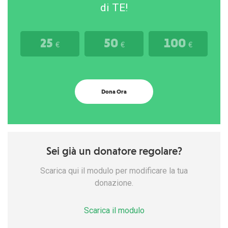
di TE!
25
50
100
€
€
€
Dona Ora
Sei già un donatore regolare?
Scarica qui il modulo per modificare la tua
donazione.
Scarica il modulo