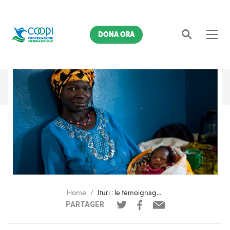
DONA ORA
Cerca
Home
Ituri : le témoignage de Thérac contre la malnutrition
PARTAGER