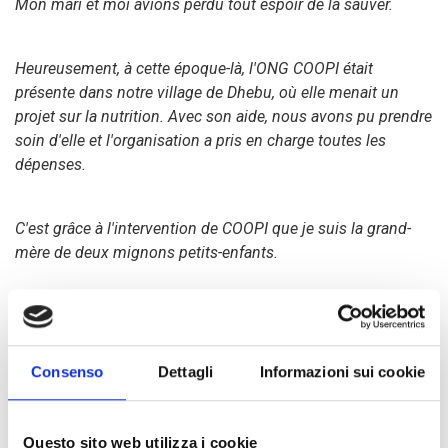
Mon mari et moi avions perdu tout espoir de la sauver.
Heureusement, à cette époque-là, l'ONG COOPI était
présente dans notre village de Dhebu, où elle menait un
projet sur la nutrition. Avec son aide, nous avons pu prendre
soin d'elle et l'organisation a pris en charge toutes les
dépenses.
C'est grâce à l'intervention de COOPI que je suis la grand-
mère de deux mignons petits-enfants.
Consenso
Dettagli
Informazioni sui cookie
A gauche, la fille au foulard noir est Nzana, la fille cadette de
Thérac, qui a été soignée pour malnutrition en 2001 ; au
centre il y a une opératrice COOPI et à droite il y a Thérac
Questo sito web utilizza i cookie