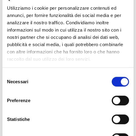
Ngadjanzale.
Utilizziamo i cookie per personalizzare contenuti ed
annunci, per fornire funzionalità dei social media e per
L'organisation a changé ma vie. C'est pourquoi j'ai décidé de
analizzare il nostro traffico. Condividiamo inoltre
me joindre à l'équipe d'animateurs communautaires de mon
informazioni sul modo in cui utilizza il nostro sito con i
village.
nostri partner che si occupano di analisi dei dati web,
pubblicità e social media, i quali potrebbero combinarle
con altre informazioni che ha fornito loro o che hanno
Jusqu’à présent, j'ai participé activement aux sessions de
raccolto dal suo utilizzo dei loro servizi.
sensibilisation des familles de ma communauté et j'ai
participé à l'assemblée générale organisée par COOPI pour
Selezione
le projet de réponse multisectorielle à la crise humanitaire
Necessari
del
sur le territoire de Djugu en Ituri.
consenso
Preferenze
Grâce au Fonds humanitaire, COOPI construira une
maternité et offrira une assistance gratuite aux femmes
enceintes et aux enfants âgés de moins de 5 ans.
Statistiche