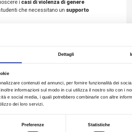
onoscere i
casi di violenza di genere
 studenti che necessitano un
supporto
abetizzazione e l'educazione non
Dettagli
ookie
ne è di fondamentale
nalizzare contenuti ed annunci, per fornire funzionalità dei socia
hé molti studenti che
inoltre informazioni sul modo in cui utilizza il nostro sito con i 
mi legati agli attacchi
icità e social media, i quali potrebbero combinarle con altre inform
 Haram hanno bisogno di
lizzo dei loro servizi.
osociale da parte degli
no a stretto contatto
Preferenze
Statistiche
sto modo, un gran