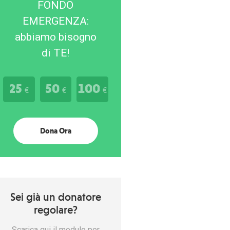
FONDO
EMERGENZA:
abbiamo bisogno
di TE!
25
50
100
€
€
€
Dona Ora
Sei già un donatore
regolare?
Scarica qui il modulo per