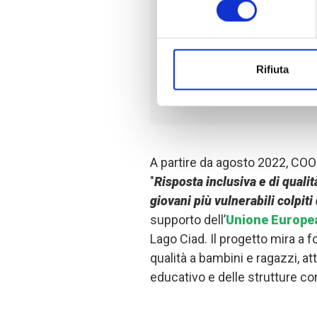
numero di insegn
svolgere appieno
proteggendo i b
Rifiuta
efficace.
A partire da agosto 2022, COOP
"
Risposta inclusiva e di qualit
giovani più vulnerabili colpiti
supporto dell’
Unione Europe
Lago Ciad. Il progetto mira a f
qualità a bambini e ragazzi, a
educativo e delle strutture co