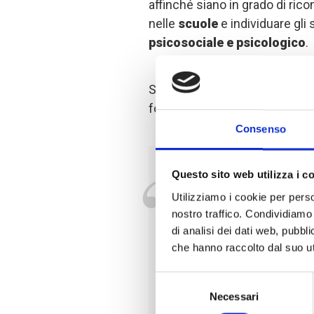
affinché siano in grado di ric
nelle
scuole
e individuare gli
psicosociale e psicologico
.
Secondo l'Ispettore per l'alf
formale, Mbodou Boukar:
Consenso
Questo sito web utilizza i c
Questa formazio
Utilizziamo i cookie per perso
importanza, perc
nostro traffico. Condividiamo 
hanno subito trau
di analisi dei dati web, pubbl
della setta Boko
che hanno raccolto dal suo uti
un sostegno psic
Selezione
insegnanti che so
Necessari
del
con loro. In que
consenso