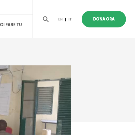
DONA ORA
EN
|
IT
OI FARE TU
Cerca