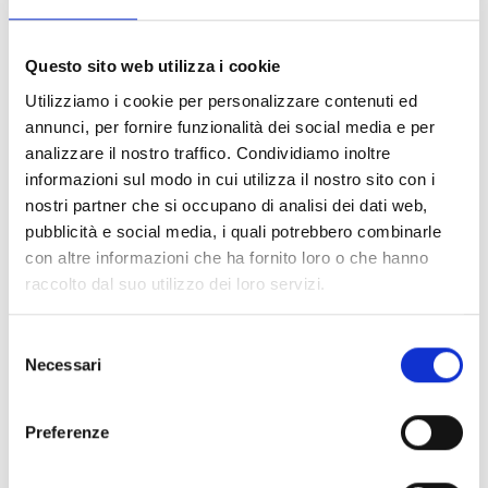
formazioni per i funzionari pubblici, processo che
include la socializzazione dei protocolli di protezione
Questo sito web utilizza i cookie
sviluppati. Dall’altro, si rivolgerà alle famiglie
Utilizziamo i cookie per personalizzare contenuti ed
beneficiarie dando loro informazioni rilevanti per
annunci, per fornire funzionalità dei social media e per
accedere a servizi di regolarizzazione migratoria,
analizzare il nostro traffico. Condividiamo inoltre
richiesta di asilo e altri servizi di base.
informazioni sul modo in cui utilizza il nostro sito con i
nostri partner che si occupano di analisi dei dati web,
pubblicità e social media, i quali potrebbero combinarle
Inoltre, le famiglie venezuelane estremamente
con altre informazioni che ha fornito loro o che hanno
vulnerabili e colpite dalla crisi riceveranno un
raccolto dal suo utilizzo dei loro servizi.
supporto monetario per accedere a servizi di
protezione per i loro figli (procedure, documenti e/o
Selezione
costi di spedizione).
Necessari
del
consenso
Grazie al progetto
“Migliori condizioni di accesso alla
Preferenze
protezione e alla sicurezza per i bambini e gli