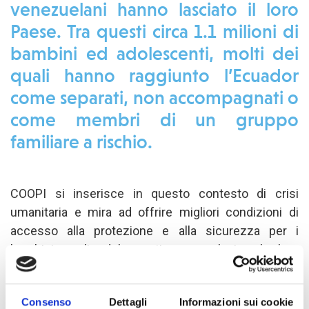
venezuelani hanno lasciato il loro
Paese. Tra questi circa 1.1 milioni di
bambini ed adolescenti, molti dei
quali hanno raggiunto l’Ecuador
come separati, non accompagnati o
come membri di un gruppo
familiare a rischio.
COOPI si inserisce in questo contesto di crisi
umanitaria e mira ad offrire migliori condizioni di
accesso alla protezione e alla sicurezza per i
bambini e gli adolescenti venezuelani e le loro
famiglie. Per raggiungere questo obiettivo, lo staff di
COOPI da un lato rafforzerà il sistema locale di
Consenso
Dettagli
Informazioni sui cookie
protezione dei diritti, con un piano di miglioramento e