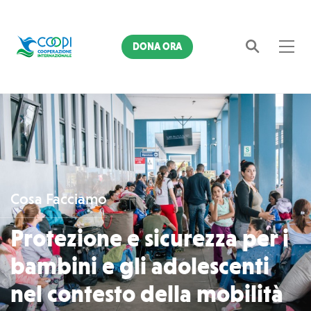
DONA ORA
Cerca
Cosa Facciamo
Protezione e sicurezza per i
bambini e gli adolescenti
nel contesto della mobilità