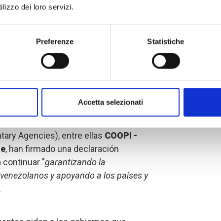
lizzo dei loro servizi.
 destaca "
el compromiso de la
sponder conjuntamente a la crisis
ebra o Bruselas, sino directamente en
Preferenze
Statistiche
ue la enfrentan en primera persona”
.
eterioro de la situación humanitaria en
torino,
necesitamos estar
Accetta selezionati
varias ONG internacionales y miembros
Organizaciones Voluntarias,
ICVA
ntary Agencies), entre ellas
COOPI -
le
, han firmado una declaración
continuar "
garantizando la
 venezolanos y apoyando a los países y
.