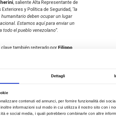
herini
, saliente Alta Representante de
 Exteriores y Política de Seguridad,
"la
o humanitario deben ocupar un lugar
acional. Estamos aquí para enviar un
a todo el pueblo venezolano”
.
 clave también reiterado por
Filippo
las Naciones Unidas para los
 sigue sin tener sentido si no se apoya
tos
". Por esta razón, el compromiso y
 de los donantes institucionales a la
Dettagli
e en el futuro inmediato, pero
rmas de sostenibilidad a largo plazo
ookie
llo
".
nalizzare contenuti ed annunci, per fornire funzionalità dei socia
inoltre informazioni sul modo in cui utilizza il nostro sito con i 
eneral de la Organización Internacional
icità e social media, i quali potrebbero combinarle con altre inform