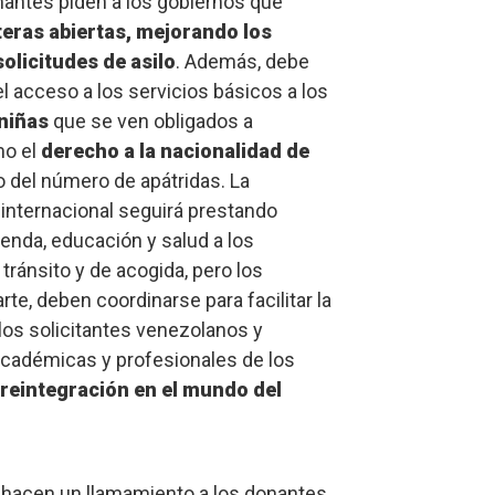
rmantes piden a los gobiernos que
nteras abiertas, mejorando los
olicitudes de asilo
. Además, debe
el acceso a los servicios básicos a los
 niñas
que se ven obligados a
mo el
derecho a la nacionalidad de
 del número de apátridas. La
internacional seguirá prestando
ienda, educación y salud a los
tránsito y de acogida, pero los
rte, deben coordinarse para facilitar la
os solicitantes venezolanos y
académicas y profesionales de los
reintegración en el mundo del
s hacen un llamamiento a los donantes