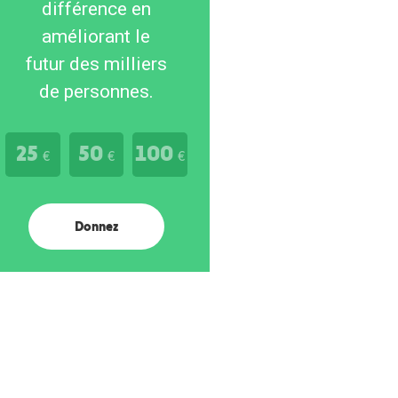
différence en
améliorant le
futur des milliers
de personnes.
25
50
100
€
€
€
Donnez