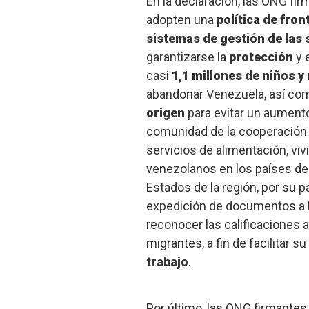
En la declaración, las ONG fi
adopten una
política de fro
sistemas de gestión de las s
garantizarse la
protección
y 
casi
1,1 millones de niños y
abandonar Venezuela, así co
origen
para evitar un aumento
comunidad de la cooperación 
servicios de alimentación, viv
venezolanos en los países de 
Estados de la región, por su pa
expedición de documentos a l
reconocer las calificaciones 
migrantes, a fin de facilitar su
trabajo
.
Por último, las ONG firmante