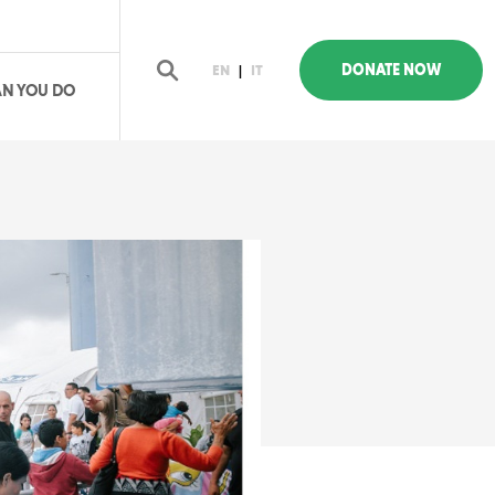
DONATE NOW
EN
|
IT
N YOU DO
earch