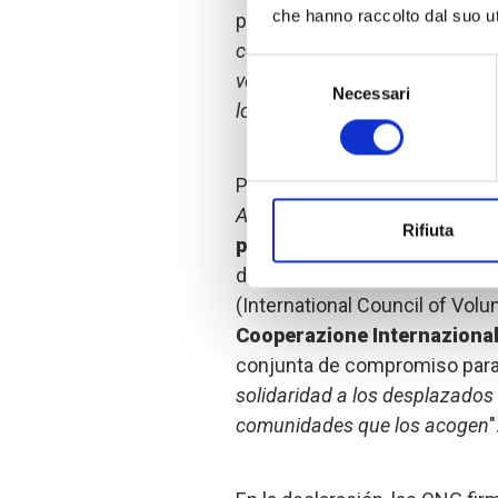
che hanno raccolto dal suo uti
para las Migraciones, también
comunidad internacional de re
Selezione
venezolana, no sólo desde Gin
Necessari
del
los países latinoamericanos q
consenso
Para responder al "
inminente d
América Latina
", como dijo Vi
Rifiuta
preparados
. Para lograrlo, 
del Consejo Internacional de 
(International Council of Volu
Cooperazione Internaziona
conjunta de compromiso para 
solidaridad a los desplazados
comunidades que los acogen
"