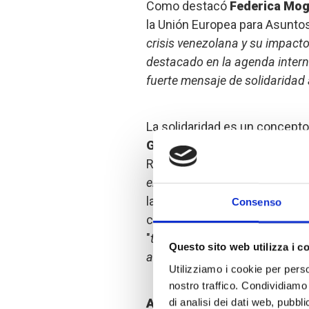
Como destacó
Federica Mog
la Unión Europea para Asuntos
crisis venezolana y su impact
destacado en la agenda intern
fuerte mensaje de solidaridad 
La solidaridad es un concepto
Grandi
, Alto Comisionado de 
Refugiados, "
que, sin embargo,
en recursos materiales concre
la adhesión de los gobiernos y
Consenso
causa venezolana es important
"
también debemos pensar en fo
Questo sito web utilizza i c
a nivel estructural y de desarro
Utilizziamo i cookie per perso
nostro traffico. Condividiamo 
António Vitorino
, Director G
di analisi dei dati web, pubbl