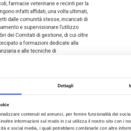
oli, farmacie veterinarie e recinti per la
no infatti affidati, una volta ultimati,
tti dalle comunità stesse, incaricati di
namento e supervisionare l’utilizzo
i dei Comitati di gestione, di cui oltre
tecipato a formazioni dedicate alla
nziaria e alle tecniche di
gni infrastruttura. Attraverso
gruppo, esercitazioni pratiche e studi
profondito i propri ruoli e
umenti utili per garantire
Dettagli
la
buona gestione delle risorse
ookie
nalizzare contenuti ed annunci, per fornire funzionalità dei socia
lle competenze tecniche e gestionali,
inoltre informazioni sul modo in cui utilizza il nostro sito con i 
la coesione sociale e i meccanismi
icità e social media, i quali potrebbero combinarle con altre inform