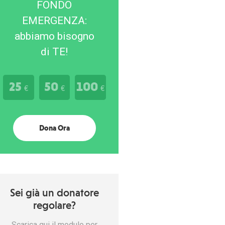
FONDO
EMERGENZA:
abbiamo bisogno
di TE!
25
50
100
€
€
€
Dona Ora
Sei già un donatore
regolare?
Scarica qui il modulo per