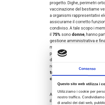
progetto. Dighe, perimetri ortic
vaccinazione del bestiame vengo
a organismi rappresentativi ele
assicurarne il corretto funzio
condiviso. A tale scopo i membr
il
75%
sono
donne
, hanno par
gestione amministrativa e fina
manutenzione specifiche per o
presentazioni, discussioni di 
di caso, i partecipanti hanno ap
responsabilità, acquisendo str
Consenso
tracciabilità, trasparenza e
comunitarie
.
Questo sito web utilizza i c
Utilizziamo i cookie per perso
Accanto al consolidamento de
nostro traffico. Condividiamo 
il progetto mira a rafforzare 
di analisi dei dati web, pubbl