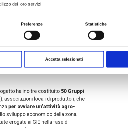
itti. A questo scopo,
75 leader
lizzo dei loro servizi.
e dipartimenti di intervento (Nema,
artecipato a una
formazione
dedicata
Preferenze
Statistiche
lla promozione della pace e alla
a
. Grazie a un approccio partecipativo e
la valorizzazione di esperienze e
nti hanno potuto confrontarsi sulle
rio e acquisire strumenti utili per
Accetta selezionati
ip positiva e la gestione condivisa delle
progetto ha inoltre costituito
50 Gruppi
), associazioni locali di produttori, che
enza
per avviare un’attività agro-
allo sviluppo economico della zona.
e erogate ai GIE nella fase di