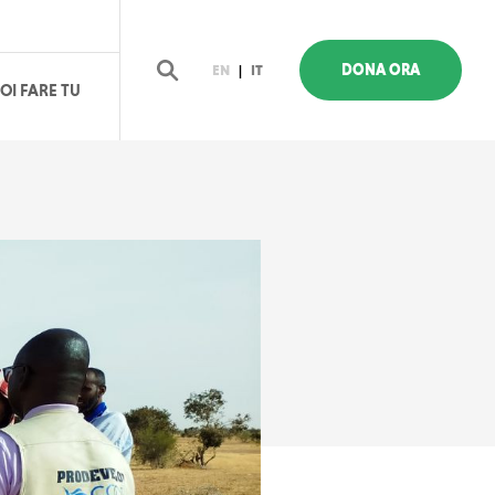
DONA ORA
EN
|
IT
OI FARE TU
Cerca