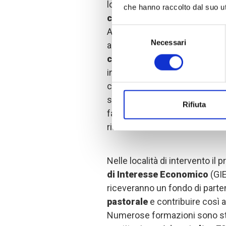
locali di prevenzione dei confl
che hanno raccolto dal suo uti
comunitari
provenienti dai tr
Selezione
Amourj, Adel Bagrou) hanno p
Necessari
del
alla
gestione dei conflitti, a
consenso
comunicazione non violent
interattivo, che ha permesso 
conoscenze locali, i partecipa
sfide che interessano il territo
Rifiuta
favorire il dialogo, la leadersh
risorse naturali.
Nelle località di intervento il 
di Interesse Economico
(GIE
riceveranno un fondo di part
pastorale
e contribuire così 
Numerose formazioni sono stat