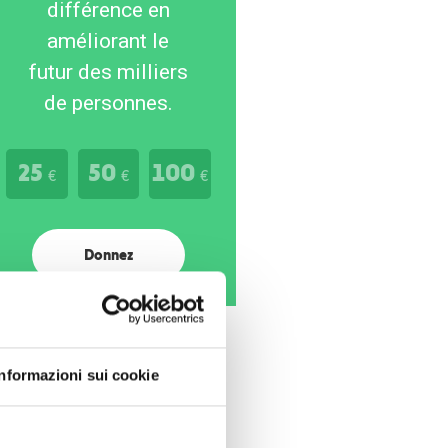
différence en
améliorant le
futur des milliers
de personnes.
25
50
100
€
€
€
Donnez
Informazioni sui cookie