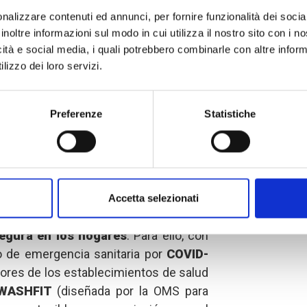
bran el
Día Mundial del Lavado de
nalizzare contenuti ed annunci, per fornire funzionalità dei socia
yecto
Seguros frente al COVID-19.
inoltre informazioni sul modo in cui utilizza il nostro sito con i 
y población de Muisne y Pedernales
icità e social media, i quali potrebbero combinarle con altre inform
iene y saneamiento
. Este proyecto
lizzo dei loro servizi.
l lavado de manos en Ecuador,
nes de la costa como Pedernales
Preferenze
Statistiche
ne (provincia de Esmeraldas) mediante
e Las Manos
!
cto son
la prevención y el control de
e servicios y suministros críticos de
Accetta selezionati
ón a mujeres en tratamiento y
egura en los hogares
. Para ello, con
o de emergencia sanitaria por
COVID-
dores de los establecimientos de salud
WASHFIT
(diseñada por la OMS para