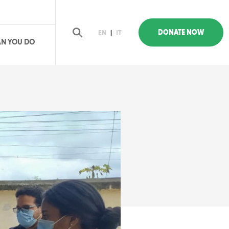
DONATE NOW
EN
|
IT
N YOU DO
earch