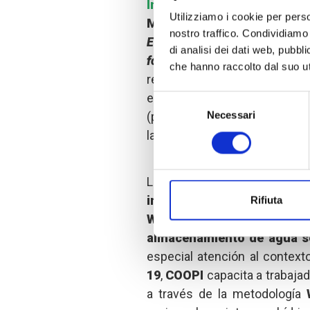
Internacional (USAID)
,
cele
Utilizziamo i cookie per perso
Manos
a través del
Pro
nostro traffico. Condividiamo 
Establecimientos de salud 
di analisi dei dati web, pubbl
fortalecidos en agua, hig
che hanno raccolto dal suo uti
refuerza el mensaje de
específicamente en canto
Selezione
Necessari
(provincia de Manabí) y Muis
del
consenso
la campaña ¡
Lávate-te Lávat
Los objetivos de este proye
infecciones, la asistencia d
Rifiuta
WASH, y la capacitaci
almacenamiento de agua s
especial atención al context
19
,
COOPI
capacita a trabaja
a través de la metodología