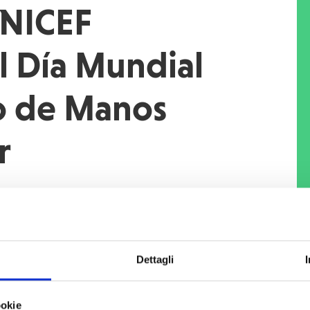
UNICEF
l Día Mundial
o de Manos
r
 - La importancia de lavarse las manos
damental para la prevención de
o, la supervivencia de millones de
. Por ello,
COOPI – Cooperazione
Dettagli
CEF Ecuador
, y con el financiamiento
tados Unidos para el Desarrollo
ookie