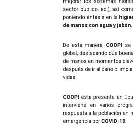
mejorar los sistemas hídric
sector público, ed.), así co
poniendo énfasis en la
higie
de manos con agua y jabón
.
De esta manera,
COOPI
se 
global, destacando que buena
de manos en momentos claves
después de ir al baño o limpi
vidas.
COOPI
está presente en Ecu
interviene en varios pro
respuesta a la población en 
emergencia por
COVID-19
.