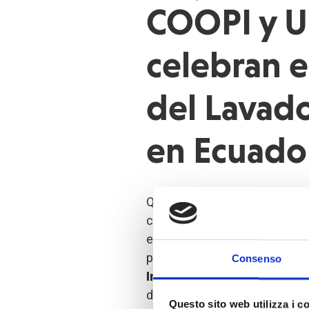
COOPI y 
celebran e
del Lavad
en Ecuado
Quito, 15 de octubre de 2020
con agua y jabón es fun
enfermedades y, sobre tod
personas en todo el mundo
Consenso
Internazionale
, junto a
UNI
de la
Agencia de los Es
Questo sito web utilizza i c