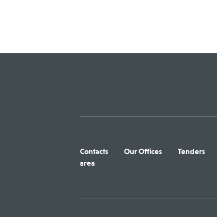
Contacts
Our Offices
Tenders
area