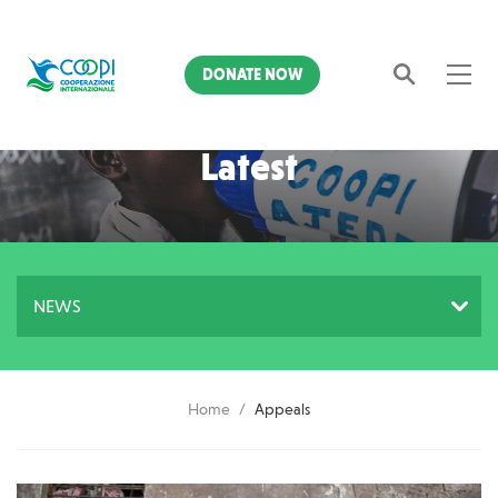
DONATE NOW
Latest
Search
Home
Appeals