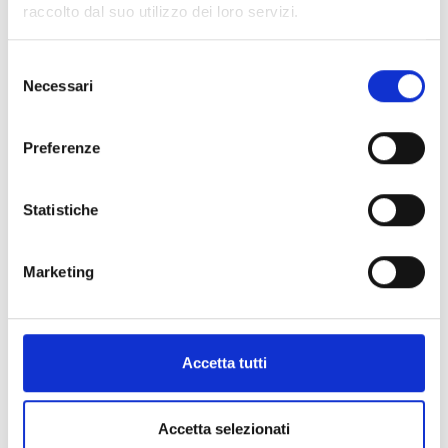
raccolto dal suo utilizzo dei loro servizi.
Selezione
Necessari
del
consenso
Preferenze
Statistiche
Syria
17-03-2016
Marketing
On the fifth anniversary of the start of the conflict in Syria (March
15), 102 humanitarian organizations, including the Italian COOPI,
ask for a prolonged and unconditional...
Accetta tutti
Read more
Accetta selezionati