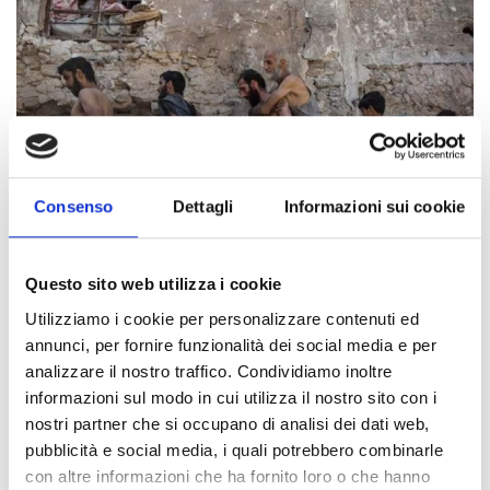
Consenso
Dettagli
Informazioni sui cookie
17-07-2017
11-10-2016
23-05-2016
Iraq: urge to protect civilians
Haiti Hurricane: donate
#EnergyMatters for Crisis-Affected People
Read more
Read more
Read more
Questo sito web utilizza i cookie
Utilizziamo i cookie per personalizzare contenuti ed
annunci, per fornire funzionalità dei social media e per
analizzare il nostro traffico. Condividiamo inoltre
informazioni sul modo in cui utilizza il nostro sito con i
nostri partner che si occupano di analisi dei dati web,
pubblicità e social media, i quali potrebbero combinarle
Appeal for Syria
con altre informazioni che ha fornito loro o che hanno