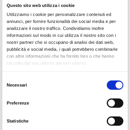
Questo sito web utilizza i cookie
Principaux secteurs
Utilizziamo i cookie per personalizzare contenuti ed
annunci, per fornire funzionalità dei social media e per
d'intervention
analizzare il nostro traffico. Condividiamo inoltre
informazioni sul modo in cui utilizza il nostro sito con i
aujourd'hui
nostri partner che si occupano di analisi dei dati web,
pubblicità e social media, i quali potrebbero combinarle
con altre informazioni che ha fornito loro o che hanno
raccolto dal suo utilizzo dei loro servizi.
Éducation en situation d'urgence
Selezione
Necessari
del
consenso
Protection
Preferenze
Gouvernance, société civile et
Statistiche
droits de l'homme