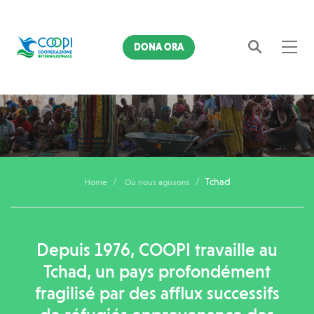
DONA ORA
Où nous agissons
Tchad
Cerca
Tchad
Home
Où nous agissons
Depuis 1976, COOPI travaille au
Tchad, un pays profondément
fragilisé par des afflux successifs