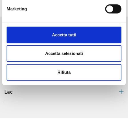
Marketing
Accetta tutti
Découvrez où nous opérons Tchad
N'Djamena
Accetta selezionati
Sila
Rifiuta
Lac